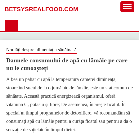
Sari
BETSYSREALFOOD.COM
la
conținut
Noutăți despre alimentația sănătoasă
Daunele consumului de apă cu lămâie pe care
nu le cunoașteți
A bea un pahar cu apă la temperatura camerei dimineața,
stoarcând sucul de la o jumătate de lămâie, este un sfat comun de
sănătate. Această practică energizează organismul, oferă
vitamina C, potasiu și fibre; De asemenea, întărește ficatul. În
special în timpul programelor de detoxifiere, vă recomandăm să
consumați apă cu lămâie pentru a curăța ficatul sau pentru a da o
senzație de sațietate în timpul dietei.