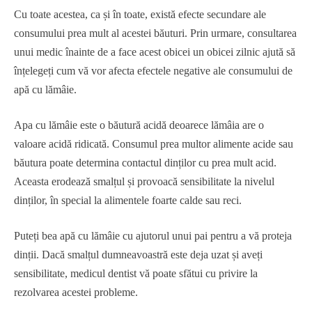
Cu toate acestea, ca și în toate, există efecte secundare ale
consumului prea mult al acestei băuturi. Prin urmare, consultarea
unui medic înainte de a face acest obicei un obicei zilnic ajută să
înțelegeți cum vă vor afecta efectele negative ale consumului de
apă cu lămâie.
Apa cu lămâie este o băutură acidă deoarece lămâia are o
valoare acidă ridicată. Consumul prea multor alimente acide sau
băutura poate determina contactul dinților cu prea mult acid.
Aceasta erodează smalțul și provoacă sensibilitate la nivelul
dinților, în special la alimentele foarte calde sau reci.
Puteți bea apă cu lămâie cu ajutorul unui pai pentru a vă proteja
dinții. Dacă smalțul dumneavoastră este deja uzat și aveți
sensibilitate, medicul dentist vă poate sfătui cu privire la
rezolvarea acestei probleme.