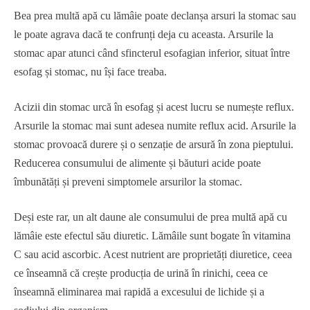
Bea prea multă apă cu lămâie poate declanșa arsuri la stomac sau
le poate agrava dacă te confrunți deja cu aceasta. Arsurile la
stomac apar atunci când sfincterul esofagian inferior, situat între
esofag și stomac, nu își face treaba.
Acizii din stomac urcă în esofag și acest lucru se numește reflux.
Arsurile la stomac mai sunt adesea numite reflux acid. Arsurile la
stomac provoacă durere și o senzație de arsură în zona pieptului.
Reducerea consumului de alimente și băuturi acide poate
îmbunătăți și preveni simptomele arsurilor la stomac.
Deși este rar, un alt daune ale consumului de prea multă apă cu
lămâie este efectul său diuretic. Lămâile sunt bogate în vitamina
C sau acid ascorbic. Acest nutrient are proprietăți diuretice, ceea
ce înseamnă că crește producția de urină în rinichi, ceea ce
înseamnă eliminarea mai rapidă a excesului de lichide și a