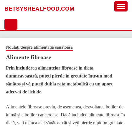
Sari
BETSYSREALFOOD.COM
la
conținut
Noutăți despre alimentația sănătoasă
Alimente fibroase
Prin includerea alimentelor fibroase în dieta
dumneavoastră, puteți pierde în greutate într-un mod
sănătos și vă puteți dubla rata metabolică cu un aport
adecvat de lichide.
Alimentele fibroase previn, de asemenea, dezvoltarea bolilor de
inimă și a bolilor canceroase. Dacă includeți alimente fibroase în
dietă, veți mânca atât sănătos, cât și veți pierde rapid în greutate.