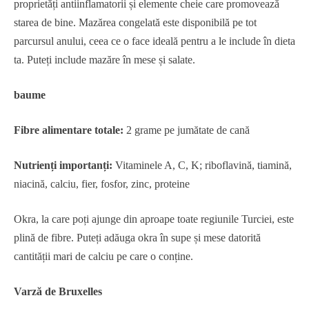
proprietăți antiinflamatorii și elemente cheie care promovează
starea de bine. Mazărea congelată este disponibilă pe tot
parcursul anului, ceea ce o face ideală pentru a le include în dieta
ta. Puteți include mazăre în mese și salate.
baume
Fibre alimentare totale:
2 grame pe jumătate de cană
Nutrienți importanți:
Vitaminele A, C, K; riboflavină, tiamină,
niacină, calciu, fier, fosfor, zinc, proteine
Okra, la care poți ajunge din aproape toate regiunile Turciei, este
plină de fibre. Puteți adăuga okra în supe și mese datorită
cantității mari de calciu pe care o conține.
Varză de Bruxelles