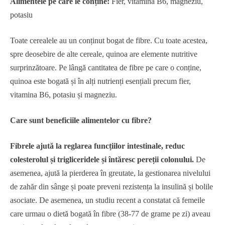
Alimentele pe care le conține:
Fier, vitamina B6, magneziu,
potasiu
Toate cerealele au un conținut bogat de fibre. Cu toate acestea,
spre deosebire de alte cereale, quinoa are elemente nutritive
surprinzătoare. Pe lângă cantitatea de fibre pe care o conține,
quinoa este bogată și în alți nutrienți esențiali precum fier,
vitamina B6, potasiu și magneziu.
Care sunt beneficiile alimentelor cu fibre?
Fibrele ajută la reglarea funcțiilor intestinale, reduc
colesterolul și trigliceridele și întăresc pereții colonului.
De
asemenea, ajută la pierderea în greutate, la gestionarea nivelului
de zahăr din sânge și poate preveni rezistența la insulină și bolile
asociate. De asemenea, un studiu recent a constatat că femeile
care urmau o dietă bogată în fibre (38-77 de grame pe zi) aveau