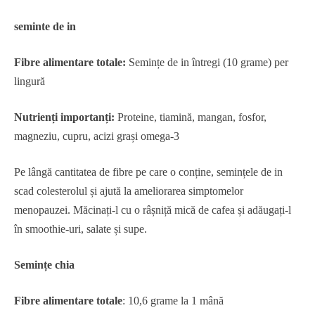
seminte de in
Fibre alimentare totale:
Semințe de in întregi (10 grame) per
lingură
Nutrienți importanți:
Proteine, tiamină, mangan, fosfor,
magneziu, cupru, acizi grași omega-3
Pe lângă cantitatea de fibre pe care o conține, semințele de in
scad colesterolul și ajută la ameliorarea simptomelor
menopauzei. Măcinați-l cu o râșniță mică de cafea și adăugați-l
în smoothie-uri, salate și supe.
Semințe chia
Fibre alimentare totale
: 10,6 grame la 1 mână