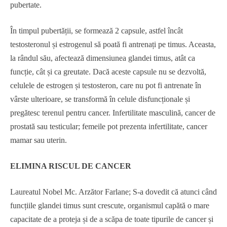
pubertate.
În timpul pubertății, se formează 2 capsule, astfel încât
testosteronul și estrogenul să poată fi antrenați pe timus. Aceasta,
la rândul său, afectează dimensiunea glandei timus, atât ca
funcție, cât și ca greutate. Dacă aceste capsule nu se dezvoltă,
celulele de estrogen și testosteron, care nu pot fi antrenate în
vârste ulterioare, se transformă în celule disfuncționale și
pregătesc terenul pentru cancer. Infertilitate masculină, cancer de
prostată sau testicular; femeile pot prezenta infertilitate, cancer
mamar sau uterin.
ELIMINA RISCUL DE CANCER
Laureatul Nobel Mc. Arzător Farlane; S-a dovedit că atunci când
funcțiile glandei timus sunt crescute, organismul capătă o mare
capacitate de a proteja și de a scăpa de toate tipurile de cancer și