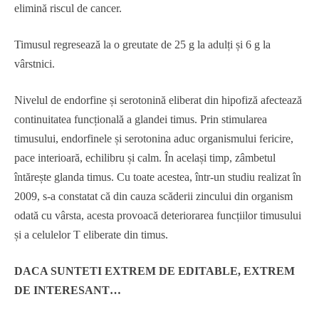
elimină riscul de cancer.
Timusul regresează la o greutate de 25 g la adulți și 6 g la
vârstnici.
Nivelul de endorfine și serotonină eliberat din hipofiză afectează
continuitatea funcțională a glandei timus. Prin stimularea
timusului, endorfinele și serotonina aduc organismului fericire,
pace interioară, echilibru și calm. În același timp, zâmbetul
întărește glanda timus. Cu toate acestea, într-un studiu realizat în
2009, s-a constatat că din cauza scăderii zincului din organism
odată cu vârsta, acesta provoacă deteriorarea funcțiilor timusului
și a celulelor T eliberate din timus.
DACA SUNTETI EXTREM DE EDITABLE, EXTREM
DE INTERESANT…