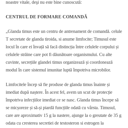
noastre vitale, deşi nu este bine cunoscută:
CENTRUL DE FORMARE COMANDĂ
„Glanda timus este un centru de antrenament de comandă. celule
T secretate de glanda tiroida, si anume limfocite; Timusul este
locul în care ei învață să facă distincția între celulele corpului și
celulele străine care pot fi dăunătoare organismului. Cu alte
cuvinte, secrețiile glandei timus organizează și coordonează
modul în care sistemul imunitar luptă împotriva microbilor.
Limfocitele încep să fie produse de glanda timus înainte și
imediat după naștere. În acest fel, avem un scut de protecție
împotriva infecțiilor imediat ce se nasc. Glanda timus începe să
se micșoreze și să-și piardă funcțiile odată cu vârsta. Timusul,
care are aproximativ 15 g la nastere, ajunge la o greutate de 35 g
odata cu cresterea secretiei de testosteron si estrogen la