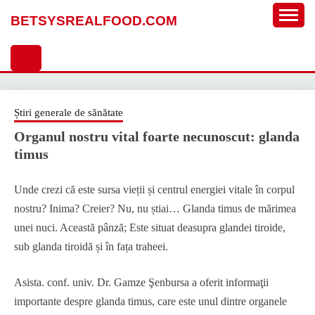
Sari
BETSYSREALFOOD.COM
la
conținut
Știri generale de sănătate
Organul nostru vital foarte necunoscut: glanda
timus
Unde crezi că este sursa vieții și centrul energiei vitale în corpul
nostru? Inima? Creier? Nu, nu știai… Glanda timus de mărimea
unei nuci. Această pânză; Este situat deasupra glandei tiroide,
sub glanda tiroidă și în fața traheei.
Asista. conf. univ. Dr. Gamze Şenbursa a oferit informaţii
importante despre glanda timus, care este unul dintre organele