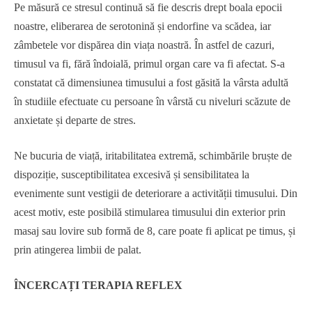
Pe măsură ce stresul continuă să fie descris drept boala epocii
noastre, eliberarea de serotonină și endorfine va scădea, iar
zâmbetele vor dispărea din viața noastră. În astfel de cazuri,
timusul va fi, fără îndoială, primul organ care va fi afectat. S-a
constatat că dimensiunea timusului a fost găsită la vârsta adultă
în studiile efectuate cu persoane în vârstă cu niveluri scăzute de
anxietate și departe de stres.
Ne bucuria de viață, iritabilitatea extremă, schimbările bruște de
dispoziție, susceptibilitatea excesivă și sensibilitatea la
evenimente sunt vestigii de deteriorare a activității timusului. Din
acest motiv, este posibilă stimularea timusului din exterior prin
masaj sau lovire sub formă de 8, care poate fi aplicat pe timus, și
prin atingerea limbii de palat.
ÎNCERCAȚI TERAPIA REFLEX