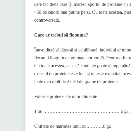
care fac dietă care își măresc aportul de proteine ​​
450 de calorii mai puține pe zi. Cu toate acestea, pier
controversată.
Care ar trebui să fie suma?
Într-o dietă sănătoasă și echilibrată, individul ar tre
fiecare kilogram de greutate corporală. Pentru o femei
Cu toate acestea, această cantitate poate ajunge pân
excesul de proteine ​​este luat și nu este exercitat, a
luate mai mult de 27-30 de grame de proteine.
Valorile proteice ale unor alimente
1 ou: ………………………………………… 6 gr .
Chiftele de marimea unui ou:……….6 gr.