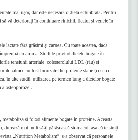
reutate mai ușor, dar este necesară o dietă echilibrată. Pentru
 să vă deteriorați în continuare rinichii, ficatul și venele în
ele lactate fără grăsimi și carnea. Cu toate acestea, dacă
e împreună cu aroma. Studiile privind dietele bogate în
alorile tensiunii arteriale, colesterolului LDL (rău) și
riile zilnice au fost furnizate din proteine ​​slabe (ceea ce
, în alte studii, utilizarea pe termen lung a dietelor bogate
 și a osteoporozei.
, metaboliza și folosi alimente bogate în proteine. Aceasta
, durează mai mult să-ți părăsească stomacul, așa că te simți
n revista „Nutrition Metabolism”, s-a observat că persoanele