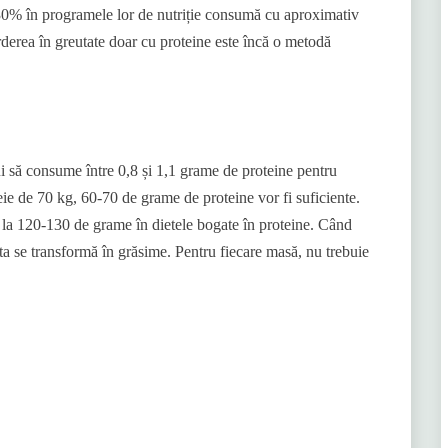
cu 30% în programele lor de nutriție consumă cu aproximativ
derea în greutate doar cu proteine ​​este încă o metodă
bui să consume între 0,8 și 1,1 grame de proteine ​​pentru
e de 70 kg, 60-70 de grame de proteine ​​vor fi suficiente.
ă la 120-130 de grame în dietele bogate în proteine. Când
cesta se transformă în grăsime. Pentru fiecare masă, nu trebuie