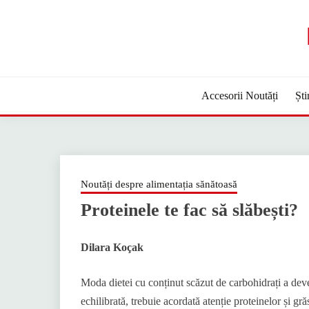
Sari
la
conținut
Accesorii Noutăți
Ști
Noutăți despre alimentația sănătoasă
Proteinele te fac să slăbești?
Dilara Koçak
Moda dietei cu conținut scăzut de carbohidrați a deve
echilibrată, trebuie acordată atenție proteinelor și gr