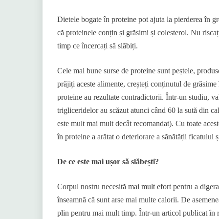
Dietele bogate în proteine ​​pot ajuta la pierderea în g
că proteinele conțin și grăsimi și colesterol. Nu riscați
timp ce încercați să slăbiți.
Cele mai bune surse de proteine ​​sunt peștele, produs
prăjiți aceste alimente, creșteți conținutul de grăsim
proteine ​​au rezultate contradictorii. Într-un studiu, v
trigliceridelor au scăzut atunci când 60 la sută din calo
este mult mai mult decât recomandat). Cu toate acestea
în proteine ​​a arătat o deteriorare a sănătății ficatului
De ce este mai ușor să slăbești?
Corpul nostru necesită mai mult efort pentru a digera
înseamnă că sunt arse mai multe calorii. De asemenea
plin pentru mai mult timp. Într-un articol publicat î