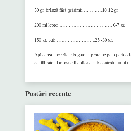
50 gr. brânză fără grăsimi:………….10-12 gr.
200 ml lapte: ……………………………. 6-7 gr.
150 gr. pui:……………………..25 -30 gr.
Aplicarea unor diete bogate in proteine ​​pe o perioada
echilibrate, dar poate fi aplicata sub controlul unui nut
Postări recente