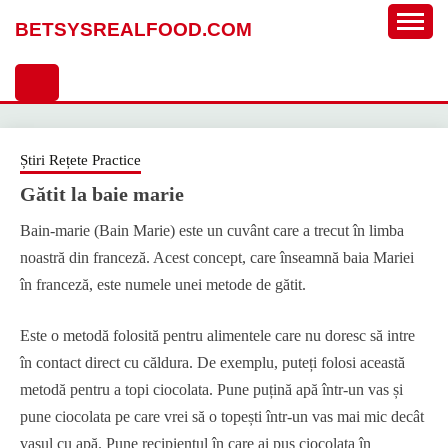
Sari
BETSYSREALFOOD.COM
la
conținut
Știri Rețete Practice
Gătit la baie marie
Bain-marie (Bain Marie) este un cuvânt care a trecut în limba
noastră din franceză. Acest concept, care înseamnă baia Mariei
în franceză, este numele unei metode de gătit.
Este o metodă folosită pentru alimentele care nu doresc să intre
în contact direct cu căldura. De exemplu, puteți folosi această
metodă pentru a topi ciocolata. Pune puțină apă într-un vas și
pune ciocolata pe care vrei să o topești într-un vas mai mic decât
vasul cu apă. Pune recipientul în care ai pus ciocolata în