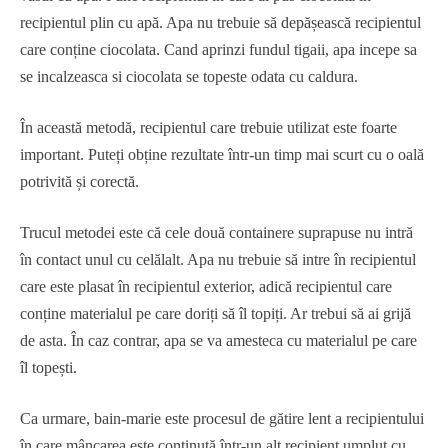
recipientul plin cu apă. Apa nu trebuie să depășească recipientul
care conține ciocolata. Cand aprinzi fundul tigaii, apa incepe sa
se incalzeasca si ciocolata se topeste odata cu caldura.
În această metodă, recipientul care trebuie utilizat este foarte
important. Puteți obține rezultate într-un timp mai scurt cu o oală
potrivită și corectă.
Trucul metodei este că cele două containere suprapuse nu intră
în contact unul cu celălalt. Apa nu trebuie să intre în recipientul
care este plasat în recipientul exterior, adică recipientul care
conține materialul pe care doriți să îl topiți. Ar trebui să ai grijă
de asta. În caz contrar, apa se va amesteca cu materialul pe care
îl topești.
Ca urmare, bain-marie este procesul de gătire lent a recipientului
în care mâncarea este conținută într-un alt recipient umplut cu