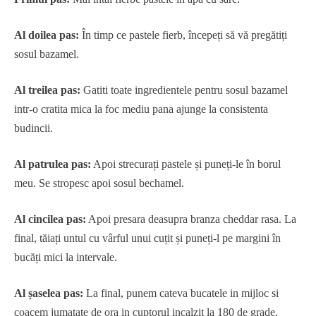
Al doilea pas:
În timp ce pastele fierb, începeți să vă pregătiți
sosul bazamel.
Al treilea pas:
Gatiti toate ingredientele pentru sosul bazamel
intr-o cratita mica la foc mediu pana ajunge la consistenta
budincii.
Al patrulea pas:
Apoi strecurați pastele și puneți-le în borul
meu. Se stropesc apoi sosul bechamel.
Al cincilea pas:
Apoi presara deasupra branza cheddar rasa. La
final, tăiați untul cu vârful unui cuțit și puneți-l pe margini în
bucăți mici la intervale.
Al șaselea pas:
La final, punem cateva bucatele in mijloc si
coacem jumatate de ora in cuptorul incalzit la 180 de grade.