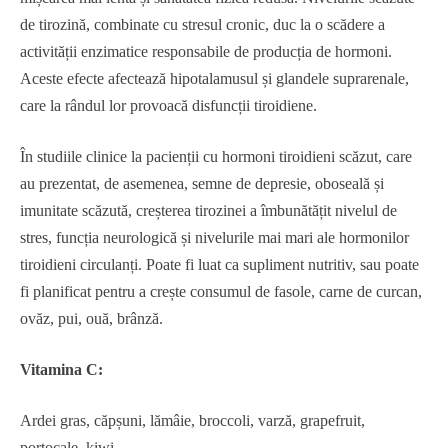
de tirozină, combinate cu stresul cronic, duc la o scădere a
activității enzimatice responsabile de producția de hormoni.
Aceste efecte afectează hipotalamusul și glandele suprarenale,
care la rândul lor provoacă disfuncții tiroidiene.
În studiile clinice la pacienții cu hormoni tiroidieni scăzut, care
au prezentat, de asemenea, semne de depresie, oboseală și
imunitate scăzută, creșterea tirozinei a îmbunătățit nivelul de
stres, funcția neurologică și nivelurile mai mari ale hormonilor
tiroidieni circulanți. Poate fi luat ca supliment nutritiv, sau poate
fi planificat pentru a crește consumul de fasole, carne de curcan,
ovăz, pui, ouă, brânză.
Vitamina C:
Ardei gras, căpșuni, lămâie, broccoli, varză, grapefruit,
portocale, kiwi…