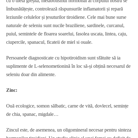
cu o dietă greșită, metabolismul hormonal al corpului nostru se
îmbunătățește, controlează răspunsurile inflamatorii și repară
leziunile celulelor și țesuturilor tiroidiene. Cele mai bune surse
naturale de seleniu sunt nucile braziliene, sardinele, curcanul,
puiul, semintele de floarea soarelui, fasolea uscata, lintea, caju,
ciupercile, spanacul, ficateii de miel si ouale.
Persoanele diagnosticate cu hipotiroidism sunt sfătuite să ia
suplimente de L-selenometionină în loc să-și obțină necesarul de
seleniu doar din alimente.
Zinc:
Ouă ecologice, somon sălbatic, carne de vită, dovlecel, semințe
de chia, spanac, migdale…
Zincul este, de asemenea, un oligomineral necesar pentru sinteza