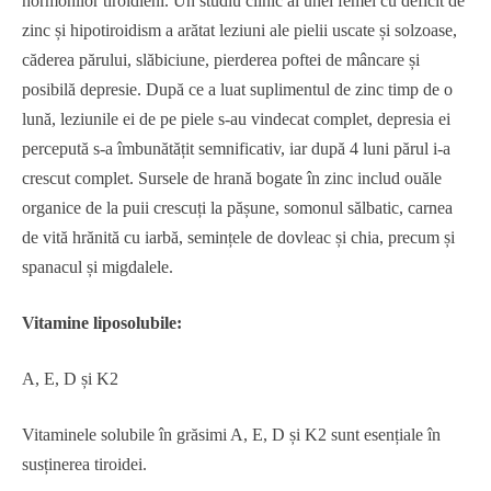
hormonilor tiroidieni. Un studiu clinic al unei femei cu deficit de
zinc și hipotiroidism a arătat leziuni ale pielii uscate și solzoase,
căderea părului, slăbiciune, pierderea poftei de mâncare și
posibilă depresie. După ce a luat suplimentul de zinc timp de o
lună, leziunile ei de pe piele s-au vindecat complet, depresia ei
percepută s-a îmbunătățit semnificativ, iar după 4 luni părul i-a
crescut complet. Sursele de hrană bogate în zinc includ ouăle
organice de la puii crescuți la pășune, somonul sălbatic, carnea
de vită hrănită cu iarbă, semințele de dovleac și chia, precum și
spanacul și migdalele.
Vitamine liposolubile:
A, E, D și K2
Vitaminele solubile în grăsimi A, E, D și K2 sunt esențiale în
susținerea tiroidei.