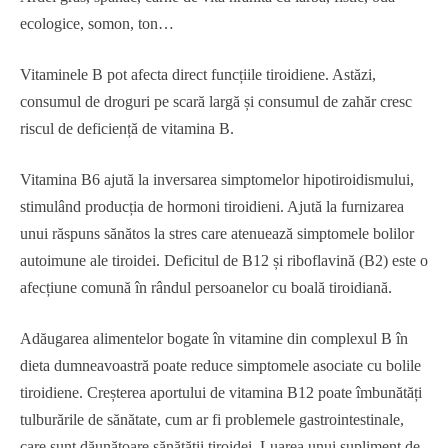
ecologice, somon, ton…
Vitaminele B pot afecta direct funcțiile tiroidiene. Astăzi,
consumul de droguri pe scară largă și consumul de zahăr cresc
riscul de deficiență de vitamina B.
Vitamina B6 ajută la inversarea simptomelor hipotiroidismului,
stimulând producția de hormoni tiroidieni. Ajută la furnizarea
unui răspuns sănătos la stres care atenuează simptomele bolilor
autoimune ale tiroidei. Deficitul de B12 și riboflavină (B2) este o
afecțiune comună în rândul persoanelor cu boală tiroidiană.
Adăugarea alimentelor bogate în vitamine din complexul B în
dieta dumneavoastră poate reduce simptomele asociate cu bolile
tiroidiene. Creșterea aportului de vitamina B12 poate îmbunătăți
tulburările de sănătate, cum ar fi problemele gastrointestinale,
care sunt dăunătoare sănătății tiroidei. Luarea unui supliment de