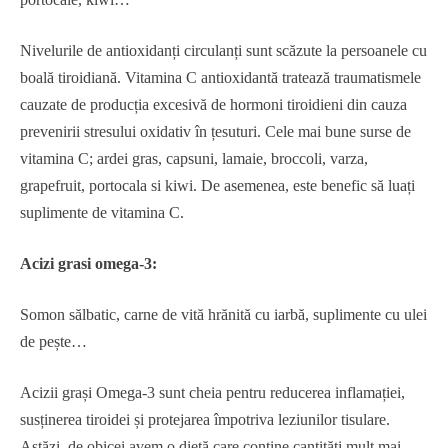
Nivelurile de antioxidanți circulanți sunt scăzute la persoanele cu
boală tiroidiană. Vitamina C antioxidantă tratează traumatismele
cauzate de producția excesivă de hormoni tiroidieni din cauza
prevenirii stresului oxidativ în țesuturi. Cele mai bune surse de
vitamina C; ardei gras, capsuni, lamaie, broccoli, varza,
grapefruit, portocala si kiwi. De asemenea, este benefic să luați
suplimente de vitamina C.
Acizi grasi omega-3:
Somon sălbatic, carne de vită hrănită cu iarbă, suplimente cu ulei
de pește…
Acizii grași Omega-3 sunt cheia pentru reducerea inflamației,
susținerea tiroidei și protejarea împotriva leziunilor tisulare.
Astăzi, de obicei avem o dietă care conține cantități mult mai