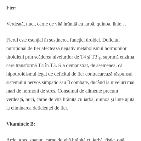
Fier:
Verdeață, nuci, carne de vită hrănită cu iarbă, quinoa, linte…
Fierul este esențial în susținerea funcției tiroidei. Deficitul
nutrițional de fier afectează negativ metabolismul hormonilor
tiroidieni prin scăderea nivelurilor de T4 și T3 și suprimă enzima
care transformă T4 în T3. S-a demonstrat, de asemenea, că
hipotiroidismul legat de deficitul de fier contracarează răspunsul
sistemului nervos simpatic sau îl combate, ducând la niveluri mai
mari de hormoni de stres. Consumul de alimente precum
verdeață, nuci, carne de vită hrănită cu iarbă, quinoa și linte ajută
la eliminarea deficienței de fier.
Vitaminele B:
Ardei gras, spanac, carne de vită hrănită cu iarbă, fistic, ouă