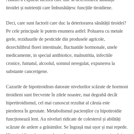
tiroidei și nutrienții care îmbunătățesc funcțiile tiroidiene.
Deci, care sunt factorii care duc la deteriorarea sănătății tiroidei?
Pe cele principale le putem enumera astfel: Poluarea cu metale
grele, reziduurile de pesticide din produsele agricole,
dezechilibrul florei intestinale, fluctuatiile hormonale, unele
medicamente, in special antibiotice, malnutritia, infectiile
cronice, fumatul, alcoolul, somnul neregulat, expunerea la
substante cancerigene.
Cazurile de hipotiroidism datorate nivelurilor scăzute de hormoni
tiroidieni sunt frecvente în zilele noastre, mai degrabă decât
hipertiroidismul, cel mai cunoscut rezultat al căruia este
pierderea în greutate. Metabolismul pacienților cu hipotiroidie
funcționează lent. Au niveluri ridicate de colesterol și abilități
scăzute de ardere a grăsimilor. Se îngrașă mai ușor și mai repede.