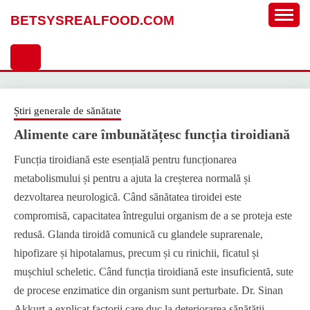
Sari
BETSYSREALFOOD.COM
la
conținut
Știri generale de sănătate
Alimente care îmbunătățesc funcția tiroidiană
Funcția tiroidiană este esențială pentru funcționarea
metabolismului și pentru a ajuta la creșterea normală și
dezvoltarea neurologică. Când sănătatea tiroidei este
compromisă, capacitatea întregului organism de a se proteja este
redusă. Glanda tiroidă comunică cu glandele suprarenale,
hipofizare și hipotalamus, precum și cu rinichii, ficatul și
mușchiul scheletic. Când funcția tiroidiană este insuficientă, sute
de procese enzimatice din organism sunt perturbate. Dr. Sinan
Akkurt a explicat factorii care duc la deteriorarea sănătății