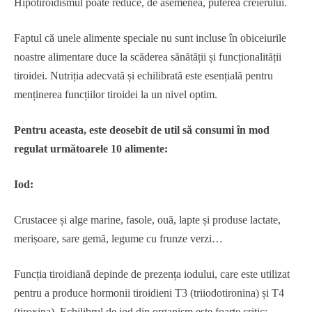
Hipotiroidismul poate reduce, de asemenea, puterea creierului.
Faptul că unele alimente speciale nu sunt incluse în obiceiurile
noastre alimentare duce la scăderea sănătății și funcționalității
tiroidei. Nutriția adecvată și echilibrată este esențială pentru
menținerea funcțiilor tiroidei la un nivel optim.
Pentru aceasta, este deosebit de util să consumi în mod
regulat următoarele 10 alimente:
Iod:
Crustacee și alge marine, fasole, ouă, lapte și produse lactate,
merișoare, sare gemă, legume cu frunze verzi…
Funcția tiroidiană depinde de prezența iodului, care este utilizat
pentru a produce hormonii tiroidieni T3 (triiodotironina) și T4
(tiroxina). Echilibrul de iod din organism este foarte critic;