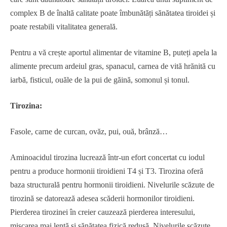
complex B de înaltă calitate poate îmbunătăți sănătatea tiroidei și
poate restabili vitalitatea generală.
Pentru a vă crește aportul alimentar de vitamine B, puteți apela la
alimente precum ardeiul gras, spanacul, carnea de vită hrănită cu
iarbă, fisticul, ouăle de la pui de găină, somonul și tonul.
Tirozina:
Fasole, carne de curcan, ovăz, pui, ouă, brânză…
Aminoacidul tirozina lucrează într-un efort concertat cu iodul
pentru a produce hormonii tiroidieni T4 și T3. Tirozina oferă
baza structurală pentru hormonii tiroidieni. Nivelurile scăzute de
tirozină se datorează adesea scăderii hormonilor tiroidieni.
Pierderea tirozinei în creier cauzează pierderea interesului,
mișcarea mai lentă și sănătatea fizică redusă. Nivelurile scăzute