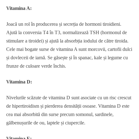
Vitamina A:
Joacă un rol în producerea și secreția de hormoni tiroidieni.
Ajută la conversia T4 în T3, normalizează TSH (hormonul de
stimulare a tiroidei) și ajută la absorbția iodului de către tiroida.
Cele mai bogate surse de vitamina A sunt morcovii, cartofii dulci
și dovleceii de iarnă. Se găsește și în spanac, kale și legume cu
frunze de culoare verde închis.
Vitamina D:
Nivelurile scăzute de vitamina D sunt asociate cu un risc crescut
de hipertiroidism și pierderea densității osoase. Vitamina D este
cea mai absorbită din surse precum somonul, sardinele,
gălbenușurile de ou, laptele și ciupercile.
Vitamina E: