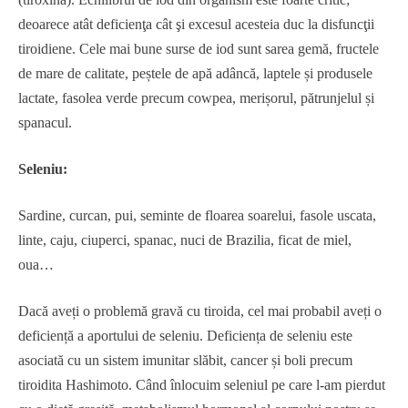
deoarece atât deficienţa cât şi excesul acesteia duc la disfuncţii
tiroidiene. Cele mai bune surse de iod sunt sarea gemă, fructele
de mare de calitate, peștele de apă adâncă, laptele și produsele
lactate, fasolea verde precum cowpea, merișorul, pătrunjelul și
spanacul.
Seleniu:
Sardine, curcan, pui, seminte de floarea soarelui, fasole uscata,
linte, caju, ciuperci, spanac, nuci de Brazilia, ficat de miel,
oua…
Dacă aveți o problemă gravă cu tiroida, cel mai probabil aveți o
deficiență a aportului de seleniu. Deficiența de seleniu este
asociată cu un sistem imunitar slăbit, cancer și boli precum
tiroidita Hashimoto. Când înlocuim seleniul pe care l-am pierdut