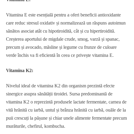
Vitamina E este esențială pentru a oferi beneficii antioxidante
care reduc stresul oxidativ și normalizează un răspuns autoimun
sănătos asociat atât cu hipotiroidită, cât și cu hipertiroidită.
Creșterea aportului de migdale crude, smog, varză și spanac,
precum și avocado, măsline și legume cu frunze de culoare
verde închis va fi eficientă în ceea ce privește vitamina E.
Vitamina K2:
Nivelul ideal de vitamina K2 din organism prezintă efecte
sinergice asupra sănătății tiroidei. Sursa predominantă de
vitamina K2 o reprezintă produsele lactate fermentate, carnea de
vită hrănită cu iarbă, untul și brânza hrănită cu iarbă, ouăle de la
puii crescuți la pășune și chiar unele alimente fermentate precum
murăturile, chefirul, kombucha.