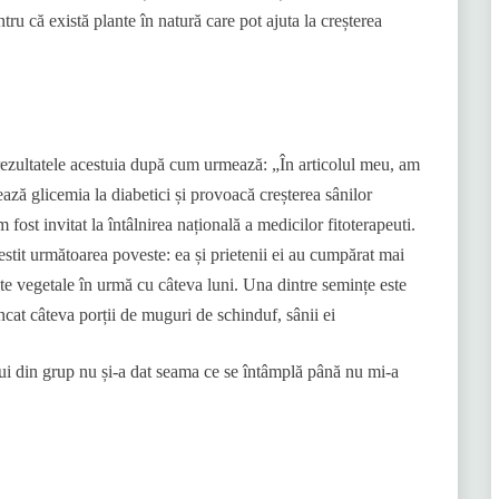
ru că există plante în natură care pot ajuta la creșterea
i rezultatele acestuia după cum urmează: „În articolul meu, am
ază glicemia la diabetici și provoacă creșterea sânilor
fost invitat la întâlnirea națională a medicilor fitoterapeuti.
stit următoarea poveste: ea și prietenii ei au cumpărat mai
nte vegetale în urmă cu câteva luni. Una dintre semințe este
cat câteva porții de muguri de schinduf, sânii ei
lui din grup nu și-a dat seama ce se întâmplă până nu mi-a