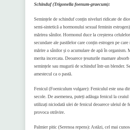
Schinduf (Trigonella foenum-graecum):
Semințele de schinduf conțin niveluri ridicate de di
semi-sintetică a hormonului sexual feminin estrogen).
mărirea sânilor. Hormonul duce la creșterea celulelor
secundare ale pastilelor care conțin estrogen pe care 
mărire a sânilor și o acumulare de apă în organism. 
merita incercata. Deoarece țesuturile mamare absorb 
semințele sau mugurii de schinduf într-un blender. Se
amestecul ca o pastă.
Fenicul (Foeniculum vulgare): Feniculul este una dintr
secole. De asemenea, puteți adăuga fenicul la ceaiul
utilizați niciodată ulei de fenicul deoarece uleiul de 
provoca otrăvire.
Palmier pitic (Serenoa repens): Astăzi, cel mai cunosc