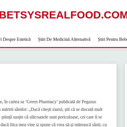
BETSYSREALFOOD.CO
ri Despre Estetică
Știri De Medicină Alternativă
Știri Pentru Beb
e, în cartea sa ‘Green Pharmacy’ publicată de Pegasus
măririi sânilor: „Dacă citești ziarul, știi că se discută mult
tiință susțin că silicoanele sunt periculoase, cei care li se
 dacă fiica mea vine și spune că vrea să-și mărească sânii, cu