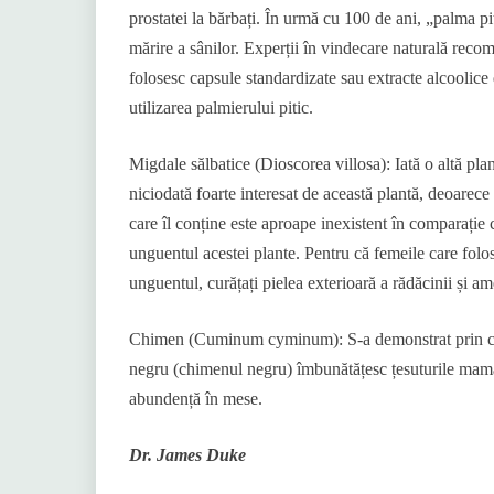
prostatei la bărbați. În urmă cu 100 de ani, „palma p
mărire a sânilor. Experții în vindecare naturală reco
folosesc capsule standardizate sau extracte alcoolice 
utilizarea palmierului pitic.
Migdale sălbatice (Dioscorea villosa): Iată o altă pl
niciodată foarte interesat de această plantă, deoarec
care îl conține este aproape inexistent în comparație
unguentul acestei plante. Pentru că femeile care folos
unguentul, curățați pielea exterioară a rădăcinii și a
Chimen (Cuminum cyminum): S-a demonstrat prin cerc
negru (chimenul negru) îmbunătățesc țesuturile mamare
abundență în mese.
Dr. James Duke