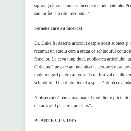
siguranță îi voi spune să încerce metode naturale. Pent
sânilor într-un ritm rezonabil.”
Femeile care au încercat
Dr. Duke își descrie articolul despre acest subiect ș
rezumat un studiu care a arătat că schinduful controle
femeilor. La ceva timp după publicarea articolului, am 
O doamnă pe care am întâlnit-o la aeroport mi-a pove
mulți muguri pentru a-i gusta la un festival de alime
schinduful. Una dintre femei a spus că după ce a mân
A observat că părea mai mare. Unul dintre prietenii 
dat articolul pe care l-am scris”.
PLANTE CU CURS