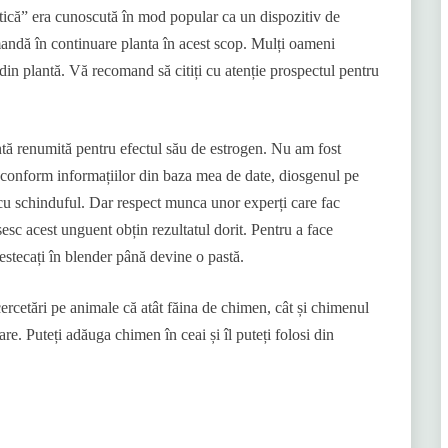
itică” era cunoscută în mod popular ca un dispozitiv de
mandă în continuare planta în acest scop. Mulți oameni
din plantă. Vă recomand să citiți cu atenție prospectul pentru
antă renumită pentru efectul său de estrogen. Nu am fost
e conform informațiilor din baza mea de date, diosgenul pe
 cu schinduful. Dar respect munca unor experți care fac
esc acest unguent obțin rezultatul dorit. Pentru a face
mestecați în blender până devine o pastă.
etări pe animale că atât făina de chimen, cât și chimenul
. Puteți adăuga chimen în ceai și îl puteți folosi din