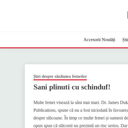
Sari
la
conținut
Accesorii Noutăți
Ști
Știri despre sănătatea femeilor
Sani plinuti cu schinduf!
Multe femei visează la sâni mai mari. Dr. James Duk
Publications, spune că nu a fost niciodată în favoarea 
despre silicoane. În timp ce multe femei și oameni de ș
opun spun că siliconii nu prezintă un risc serios. Dar