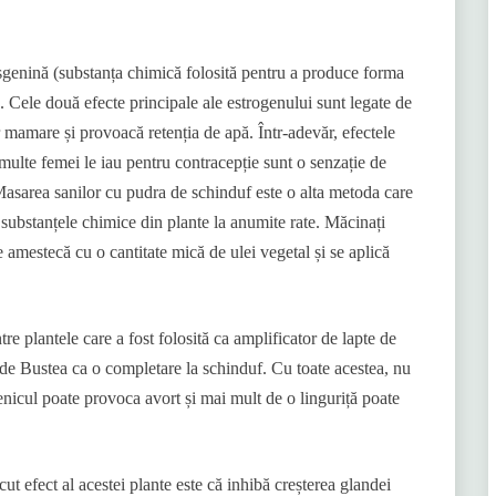
osgenină (substanța chimică folosită pentru a produce forma
 Cele două efecte principale ale estrogenului sunt legate de
 mamare și provoacă retenția de apă. Într-adevăr, efectele
multe femei le iau pentru contracepție sunt o senzație de
Masarea sanilor cu pudra de schinduf este o alta metoda care
substanțele chimice din plante la anumite rate. Măcinați
 amestecă cu o cantitate mică de ulei vegetal și se aplică
e plantele care a fost folosită ca amplificator de lapte de
 de Bustea ca o completare la schinduf. Cu toate acestea, nu
fenicul poate provoca avort și mai mult de o linguriță poate
ut efect al acestei plante este că inhibă creșterea glandei