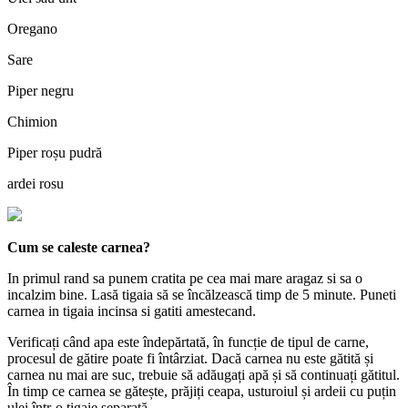
Oregano
Sare
Piper negru
Chimion
Piper roșu pudră
ardei rosu
Cum se caleste carnea?
In primul rand sa punem cratita pe cea mai mare aragaz si sa o
incalzim bine. Lasă tigaia să se încălzească timp de 5 minute. Puneti
carnea in tigaia incinsa si gatiti amestecand.
Verificați când apa este îndepărtată, în funcție de tipul de carne,
procesul de gătire poate fi întârziat. Dacă carnea nu este gătită și
carnea nu mai are suc, trebuie să adăugați apă și să continuați gătitul.
În timp ce carnea se gătește, prăjiți ceapa, usturoiul și ardeii cu puțin
ulei într-o tigaie separată.