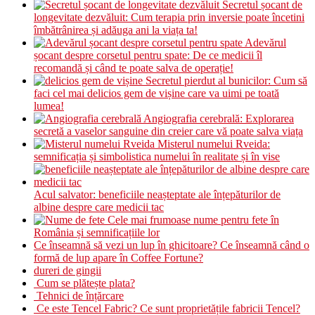
Secretul șocant de
longevitate dezvăluit: Cum terapia prin inversie poate încetini
îmbătrânirea și adăuga ani la viața ta!
Adevărul
șocant despre corsetul pentru spate: De ce medicii îl
recomandă și când te poate salva de operație!
Secretul pierdut al bunicilor: Cum să
faci cel mai delicios gem de vișine care va uimi pe toată
lumea!
Angiografia cerebrală: Explorarea
secretă a vaselor sanguine din creier care vă poate salva viața
Misterul numelui Rveida:
semnificația și simbolistica numelui în realitate și în vise
Acul salvator: beneficiile neașteptate ale înțepăturilor de
albine despre care medicii tac
Cele mai frumoase nume pentru fete în
România și semnificațiile lor
Ce înseamnă să vezi un lup în ghicitoare? Ce înseamnă când o
formă de lup apare în Coffee Fortune?
dureri de gingii
Cum se plătește plata?
Tehnici de înțărcare
Ce este Tencel Fabric? Ce sunt proprietățile fabricii Tencel?