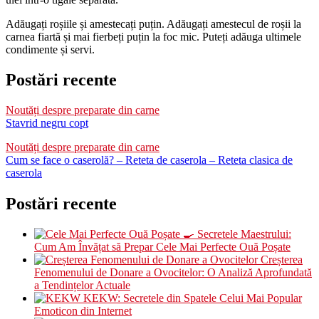
Adăugați roșiile și amestecați puțin. Adăugați amestecul de roșii la
carnea fiartă și mai fierbeți puțin la foc mic. Puteți adăuga ultimele
condimente și servi.
Postări recente
Noutăți despre preparate din carne
Stavrid negru copt
Noutăți despre preparate din carne
Cum se face o caserolă? – Reteta de caserola – Reteta clasica de
caserola
Postări recente
🍳 Secretele Maestrului:
Cum Am Învățat să Prepar Cele Mai Perfecte Ouă Poșate
Creșterea
Fenomenului de Donare a Ovocitelor: O Analiză Aprofundată
a Tendințelor Actuale
KEKW: Secretele din Spatele Celui Mai Popular
Emoticon din Internet