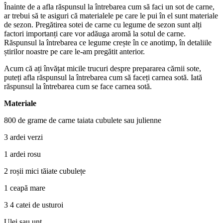
Înainte de a afla răspunsul la întrebarea cum să faci un sot de carne,
ar trebui să te asiguri că materialele pe care le pui în el sunt materiale
de sezon. Pregătirea sotei de carne cu legume de sezon sunt alți
factori importanți care vor adăuga aromă la sotul de carne.
Răspunsul la întrebarea ce legume crește în ce anotimp, în detaliile
știrilor noastre pe care le-am pregătit anterior.
Acum că ați învățat micile trucuri despre prepararea cărnii sote,
puteți afla răspunsul la întrebarea cum să faceți carnea sotă. Iată
răspunsul la întrebarea cum se face carnea sotă.
Materiale
800 de grame de carne taiata cubulete sau julienne
3 ardei verzi
1 ardei rosu
2 roșii mici tăiate cubulețe
1 ceapă mare
3 4 catei de usturoi
Ulei sau unt