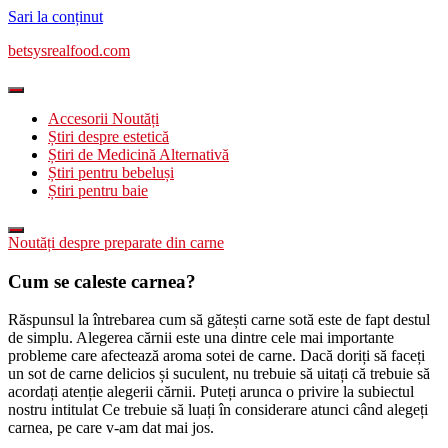
Sari la conținut
betsysrealfood.com
Accesorii Noutăți
Știri despre estetică
Știri de Medicină Alternativă
Știri pentru bebeluși
Știri pentru baie
Noutăți despre preparate din carne
Cum se caleste carnea?
Răspunsul la întrebarea cum să gătești carne sotă este de fapt destul
de simplu. Alegerea cărnii este una dintre cele mai importante
probleme care afectează aroma sotei de carne. Dacă doriți să faceți
un sot de carne delicios și suculent, nu trebuie să uitați că trebuie să
acordați atenție alegerii cărnii. Puteți arunca o privire la subiectul
nostru intitulat Ce trebuie să luați în considerare atunci când alegeți
carnea, pe care v-am dat mai jos.