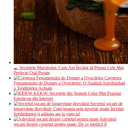
🍳 Secretele Maestrului: Cum Am Învățat să Prepar Cele Mai
Perfecte Ouă Poșate
Creșterea
Fenomenului de Donare a Ovocitelor: O Analiză Aprofundată
a Tendințelor Actuale
KEKW: Secretele din Spatele Celui Mai Popular
Emoticon din Internet
Secretul șocant de
longevitate dezvăluit: Cum terapia prin inversie poate încetini
îmbătrânirea și adăuga ani la viața ta!
Adevărul
șocant despre corsetul pentru spate: De ce medicii îl