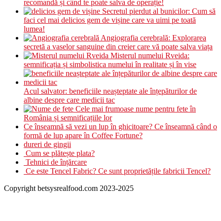
recomandă și când te poate salva de operație!
Secretul pierdut al bunicilor: Cum să
faci cel mai delicios gem de vișine care va uimi pe toată
lumea!
Angiografia cerebrală: Explorarea
secretă a vaselor sanguine din creier care vă poate salva viața
Misterul numelui Rveida:
semnificația și simbolistica numelui în realitate și în vise
Acul salvator: beneficiile neașteptate ale înțepăturilor de
albine despre care medicii tac
Cele mai frumoase nume pentru fete în
România și semnificațiile lor
Ce înseamnă să vezi un lup în ghicitoare? Ce înseamnă când o
formă de lup apare în Coffee Fortune?
dureri de gingii
Cum se plătește plata?
Tehnici de înțărcare
Ce este Tencel Fabric? Ce sunt proprietățile fabricii Tencel?
Copyright betsysrealfood.com 2023-2025