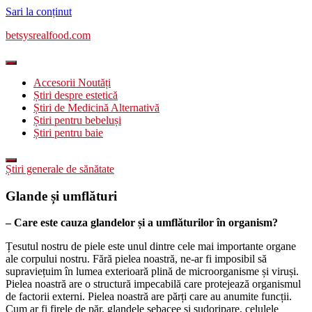
Sari la conținut
betsysrealfood.com
Accesorii Noutăți
Știri despre estetică
Știri de Medicină Alternativă
Știri pentru bebeluși
Știri pentru baie
Știri generale de sănătate
Glande și umflături
– Care este cauza glandelor și a umflăturilor în organism?
Țesutul nostru de piele este unul dintre cele mai importante organe
ale corpului nostru. Fără pielea noastră, ne-ar fi imposibil să
supraviețuim în lumea exterioară plină de microorganisme și viruși.
Pielea noastră are o structură impecabilă care protejează organismul
de factorii externi. Pielea noastră are părți care au anumite funcții.
Cum ar fi firele de păr, glandele sebacee și sudoripare, celulele