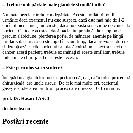
– Trebuie îndepărtate toate glandele și umflăturile?
Nu toate bezelele trebuie îndepărtate. Aceste umflături pot fi
urmărite dacă examenul nu este suspect, dacă este mai mic de 1-2
cm în dimensiune și nu crește, dacă nu există suspiciune de cancer la
pacient. Cu toate acestea, dacă pacientul prezintă alte simptome
precum slăbiciune, pierderea poftei de mâncare, anemie pe lângă
umflare, dacă masa crește rapid în scurt timp, dacă provoacă durere
și deranjează estetic pacientul sau dacă există un aspect suspect de
cancer, acești pacienți trebuie examinați și aceste umflături trebuie
îndepărtate chirurgical dacă este necesar.
– Este periculos să iei scutece?
Îndepărtarea glandelor nu este periculoasă, dar, ca în orice procedură
chirurgicală, are unele riscuri. De cele mai multe ori, pacientul
găsește vindecarea printr-un proces care durează 10-15 minute.
prof. Dr. Hasan TAŞCI
doctorsite.com
Postări recente