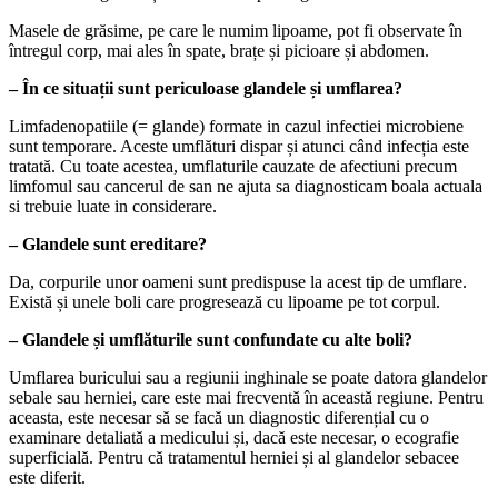
Masele de grăsime, pe care le numim lipoame, pot fi observate în
întregul corp, mai ales în spate, brațe și picioare și abdomen.
– În ce situații sunt periculoase glandele și umflarea?
Limfadenopatiile (= glande) formate in cazul infectiei microbiene
sunt temporare. Aceste umflături dispar și atunci când infecția este
tratată. Cu toate acestea, umflaturile cauzate de afectiuni precum
limfomul sau cancerul de san ne ajuta sa diagnosticam boala actuala
si trebuie luate in considerare.
– Glandele sunt ereditare?
Da, corpurile unor oameni sunt predispuse la acest tip de umflare.
Există și unele boli care progresează cu lipoame pe tot corpul.
– Glandele și umflăturile sunt confundate cu alte boli?
Umflarea buricului sau a regiunii inghinale se poate datora glandelor
sebale sau herniei, care este mai frecventă în această regiune. Pentru
aceasta, este necesar să se facă un diagnostic diferențial cu o
examinare detaliată a medicului și, dacă este necesar, o ecografie
superficială. Pentru că tratamentul herniei și al glandelor sebacee
este diferit.