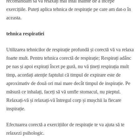
recomandăm să vă relaxați mai întâi înainte de a începe
exercițiile. Puteți aplica tehnica de respirație pe care am dat-o în
aceasta.
tehnica respiratiei
Utilizarea tehnicilor de respirație profundă și corectă vă va relaxa
foarte mult. Pentru tehnica corectă de respirație; Respirați adânc
pe nas și apoi expirați încet pe gură, nu vă țineți respirația mult
timp, acordați atenție faptului că timpul de expirare este de
aproximativ de două ori mai mare decât timpul de inspirație. Pe
măsură ce inhalați, faceți să vă umfle stomacul, nu pieptul.
Relaxați-vă și relaxați-vă întregul corp și mușchii la fiecare
inspirație.
Efectuarea corectă a exercițiilor de respirație te va ajuta să te
relaxezi psihologic.