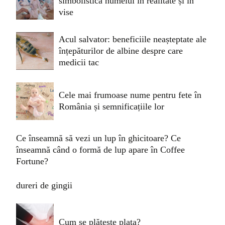
simbolistica numelui în realitate și în
vise
Acul salvator: beneficiile neașteptate ale
înțepăturilor de albine despre care
medicii tac
Cele mai frumoase nume pentru fete în
România și semnificațiile lor
Ce înseamnă să vezi un lup în ghicitoare? Ce
înseamnă când o formă de lup apare în Coffee
Fortune?
dureri de gingii
Cum se plătește plata?