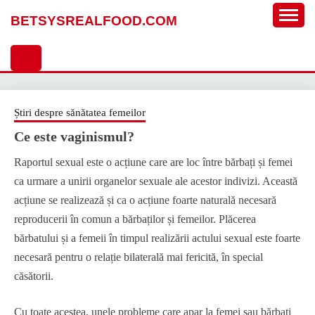
Sari
BETSYSREALFOOD.COM
la
conținut
Știri despre sănătatea femeilor
Ce este vaginismul?
Raportul sexual este o acțiune care are loc între bărbați și femei
ca urmare a unirii organelor sexuale ale acestor indivizi. Această
acțiune se realizează și ca o acțiune foarte naturală necesară
reproducerii în comun a bărbaților și femeilor. Plăcerea
bărbatului și a femeii în timpul realizării actului sexual este foarte
necesară pentru o relație bilaterală mai fericită, în special
căsătorii.
Cu toate acestea, unele probleme care apar la femei sau bărbați