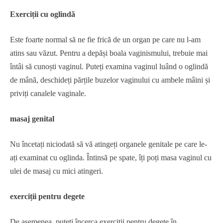
Exerciții cu oglindă
Este foarte normal să ne fie frică de un organ pe care nu l-am
atins sau văzut. Pentru a depăși boala vaginismului, trebuie mai
întâi să cunoști vaginul. Puteți examina vaginul luând o oglindă
de mână, deschideți părțile buzelor vaginului cu ambele mâini și
priviți canalele vaginale.
masaj genital
Nu încetați niciodată să vă atingeți organele genitale pe care le-
ați examinat cu oglinda. Întinsă pe spate, îți poți masa vaginul cu
ulei de masaj cu mici atingeri.
exerciții pentru degete
De asemenea, puteți încerca exerciții pentru degete în