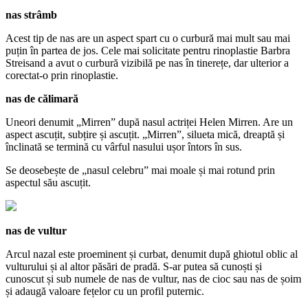
nas strâmb
Acest tip de nas are un aspect spart cu o curbură mai mult sau mai
puțin în partea de jos. Cele mai solicitate pentru rinoplastie Barbra
Streisand a avut o curbură vizibilă pe nas în tinerețe, dar ulterior a
corectat-o ​​prin rinoplastie.
nas de călimară
Uneori denumit „Mirren” după nasul actriței Helen Mirren. Are un
aspect ascuțit, subțire și ascuțit. „Mirren”, silueta mică, dreaptă și
înclinată se termină cu vârful nasului ușor întors în sus.
Se deosebește de „nasul celebru” mai moale și mai rotund prin
aspectul său ascuțit.
nas de vultur
Arcul nazal este proeminent și curbat, denumit după ghiotul oblic al
vulturului și al altor păsări de pradă. S-ar putea să cunoști și
cunoscut și sub numele de nas de vultur, nas de cioc sau nas de șoim
și adaugă valoare fețelor cu un profil puternic.