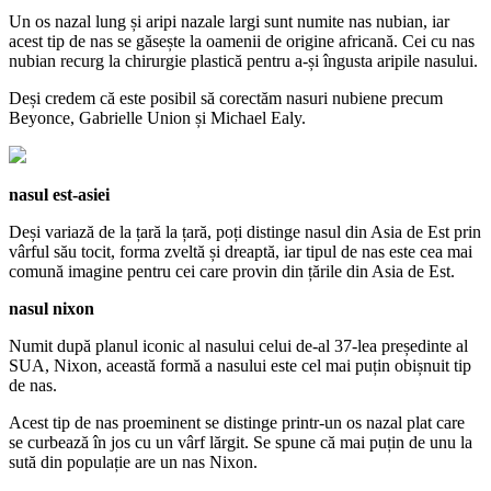
Un os nazal lung și aripi nazale largi sunt numite nas nubian, iar
acest tip de nas se găsește la oamenii de origine africană. Cei cu nas
nubian recurg la chirurgie plastică pentru a-și îngusta aripile nasului.
Deși credem că este posibil să corectăm nasuri nubiene precum
Beyonce, Gabrielle Union și Michael Ealy.
nasul est-asiei
Deși variază de la țară la țară, poți distinge nasul din Asia de Est prin
vârful său tocit, forma zveltă și dreaptă, iar tipul de nas este cea mai
comună imagine pentru cei care provin din țările din Asia de Est.
nasul nixon
Numit după planul iconic al nasului celui de-al 37-lea președinte al
SUA, Nixon, această formă a nasului este cel mai puțin obișnuit tip
de nas.
Acest tip de nas proeminent se distinge printr-un os nazal plat care
se curbează în jos cu un vârf lărgit. Se spune că mai puțin de unu la
sută din populație are un nas Nixon.