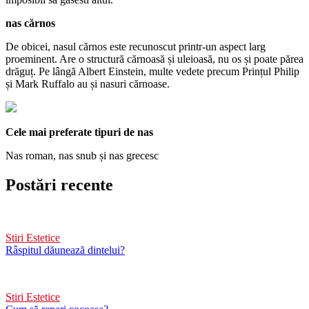
nas cărnos
De obicei, nasul cărnos este recunoscut printr-un aspect larg
proeminent. Are o structură cărnoasă și uleioasă, nu os și poate părea
drăguț. Pe lângă Albert Einstein, multe vedete precum Prințul Philip
și Mark Ruffalo au și nasuri cărnoase.
Cele mai preferate tipuri de nas
Nas roman, nas snub și nas grecesc
Postări recente
Stiri Estetice
Râspitul dăunează dintelui?
Stiri Estetice