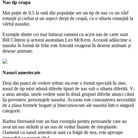
Nas tip ceapa
Mai puțin de 0,5 la sută din populație are un tip de nas cu un vârf
rotunjit și curbat și un aspect drept de ceapă, cu o silueta rotunjită la
vârful nasului.
Exemple dintre cei mai faimoși oameni cu acest nas de carte sunt
Bill Clinton și actorul australian Leo McKern. Această adâncime a
nasului în formă de felie este folosită exagerat în desene animate și
desene animate.
Nasuri amestecate
Deși din punct de vedere tehnic nu este o formă specială în sine,
nasul de tip mixt adună diferite tipuri de nas sub o silueta diferită. V-
a atras atenția, unele vedete sunt în două grupuri diferite atunci când
își povestesc personajele nasului. Aceasta este cunoașterea necesității
de a plasa formele bogate și binecunoscute ale nasului într-o singură
categorie.
Barbra Streisand este un bun exemplu pentru persoanele care au
avut un nas strâmb și un nas de vultur înainte de rinoplastie.
Oamenii cu nasul amestecat sunt ca fulgii de nea, este aproape
imposibil sa gasesti altul.