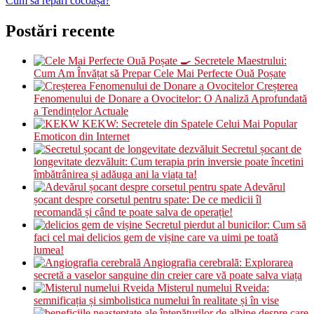
Cum să repari cocoașa?
Postări recente
🍳 Secretele Maestrului:
Cum Am Învățat să Prepar Cele Mai Perfecte Ouă Poșate
Creșterea
Fenomenului de Donare a Ovocitelor: O Analiză Aprofundată
a Tendințelor Actuale
KEKW: Secretele din Spatele Celui Mai Popular
Emoticon din Internet
Secretul șocant de
longevitate dezvăluit: Cum terapia prin inversie poate încetini
îmbătrânirea și adăuga ani la viața ta!
Adevărul
șocant despre corsetul pentru spate: De ce medicii îl
recomandă și când te poate salva de operație!
Secretul pierdut al bunicilor: Cum să
faci cel mai delicios gem de vișine care va uimi pe toată
lumea!
Angiografia cerebrală: Explorarea
secretă a vaselor sanguine din creier care vă poate salva viața
Misterul numelui Rveida:
semnificația și simbolistica numelui în realitate și în vise