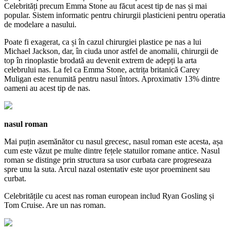
Celebrități precum Emma Stone au făcut acest tip de nas și mai
popular. Sistem informatic pentru chirurgii plasticieni pentru operatia
de modelare a nasului.
Poate fi exagerat, ca și în cazul chirurgiei plastice pe nas a lui
Michael Jackson, dar, în ciuda unor astfel de anomalii, chirurgii de
top în rinoplastie brodată au devenit extrem de adepți la arta
celebrului nas. La fel ca Emma Stone, actrița britanică Carey
Muligan este renumită pentru nasul întors. Aproximativ 13% dintre
oameni au acest tip de nas.
nasul roman
Mai puțin asemănător cu nasul grecesc, nasul roman este acesta, așa
cum este văzut pe multe dintre fețele statuilor romane antice. Nasul
roman se distinge prin structura sa usor curbata care progreseaza
spre unu la suta. Arcul nazal ostentativ este ușor proeminent sau
curbat.
Celebritățile cu acest nas roman european includ Ryan Gosling și
Tom Cruise. Are un nas roman.