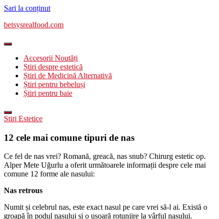
Sari la conținut
betsysrealfood.com
Accesorii Noutăți
Știri despre estetică
Știri de Medicină Alternativă
Știri pentru bebeluși
Știri pentru baie
Stiri Estetice
12 cele mai comune tipuri de nas
Ce fel de nas vrei? Romană, greacă, nas snub? Chirurg estetic op.
Alper Mete Uğurlu a oferit următoarele informații despre cele mai
comune 12 forme ale nasului:
Nas retrous
Numit și celebrul nas, este exact nasul pe care vrei să-l ai. Există o
groapă în podul nasului și o ușoară rotunjire la vârful nasului.