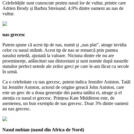
Celebritățile sunt cunoscute pentru nasul lor de vultur, printre care
Adrien Brody și Barbra Streisand. 4,9% dintre oameni au nas de
vultur.
nas grecesc
Putem spune că acest tip de nas, numit și „nas plat”, atrage invidia
celor cu nasul strâmb. Acest tip de nas se remarcă prin puntea
nasului netedă, ajustată la valoare. Niciuna dintre ele nu are
proeminențe, adâncituri sau distorsiuni și sunt numite după nasurile
statuilor perfect netede ale zeilor greci pe care le-am făcut cu secole
în urmă.
Ca o celebritate cu nas grecesc, putem indica Jennifer Aniston. Tatăl
lui Jennifer Aniston, actorul de origine greacă John Aniston, care
este un grec de a doua generație din partea tatălui ei, atrage și el
atenția cu nasul ei grecesc. Prințesa Kate Middleton este, de
asemenea, un bun exemplu de nas grecesc. Doar 3% dintre oameni
au nas grecesc.
Nasul nubian (nasul din Africa de Nord)