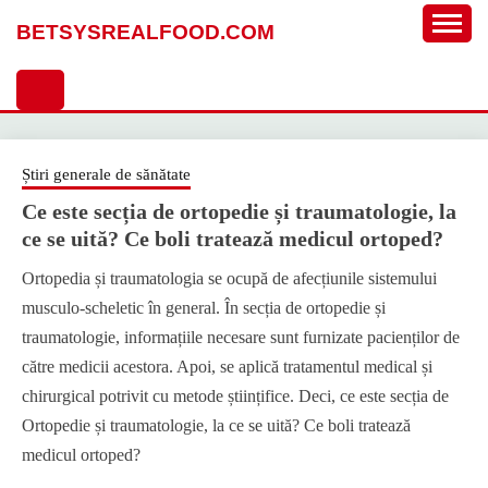
Sari
BETSYSREALFOOD.COM
la
conținut
Știri generale de sănătate
Ce este secția de ortopedie și traumatologie, la
ce se uită? Ce boli tratează medicul ortoped?
Ortopedia și traumatologia se ocupă de afecțiunile sistemului
musculo-scheletic în general. În secția de ortopedie și
traumatologie, informațiile necesare sunt furnizate pacienților de
către medicii acestora. Apoi, se aplică tratamentul medical și
chirurgical potrivit cu metode științifice. Deci, ce este secția de
Ortopedie și traumatologie, la ce se uită? Ce boli tratează
medicul ortoped?