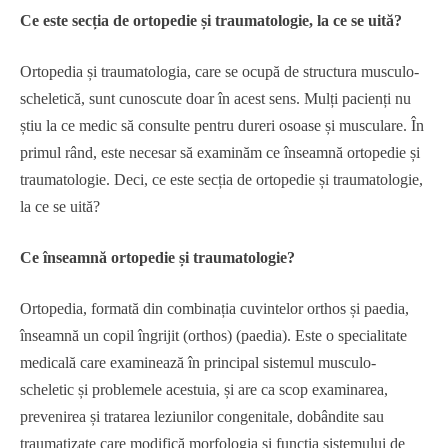
Ce este secția de ortopedie și traumatologie, la ce se uită?
Ortopedia și traumatologia, care se ocupă de structura musculo-
scheletică, sunt cunoscute doar în acest sens. Mulți pacienți nu
știu la ce medic să consulte pentru dureri osoase și musculare. În
primul rând, este necesar să examinăm ce înseamnă ortopedie și
traumatologie. Deci, ce este secția de ortopedie și traumatologie,
la ce se uită?
Ce înseamnă ortopedie și traumatologie?
Ortopedia, formată din combinația cuvintelor orthos și paedia,
înseamnă un copil îngrijit (orthos) (paedia). Este o specialitate
medicală care examinează în principal sistemul musculo-
scheletic și problemele acestuia, și are ca scop examinarea,
prevenirea și tratarea leziunilor congenitale, dobândite sau
traumatizate care modifică morfologia și funcția sistemului de