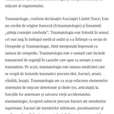
mișcare al organismului.
Traumatologie, conform declarației Asociației Limbii Turce; Este
un cuvânt de origine franceză (fr:traumatologie) și înseamnă
„știința comoției cerebrale”. Traumatologia este folosită în sensul
cel mai larg în limbajul medical astăzi și s-a înființat ca secția de
Ortopedie și Traumatologie, fiind menționată împreună cu
ramura de ortopedie. Traumatologia este o ramură care include
tratamentul de urgență în cazurile care apar ca urmare a unui
traumatism. Pe scurt, traumatologia este ramura medicinei care
se ocupă de leziunile traumatice precum răni, fracturi, arsuri,
vânătăi, luxații. Traumatologia are ca scop refacerea elementelor
sistemului de mișcare deteriorate și rănite (os, articulații) la
funcțiile lor anterioare și salvarea vieții accidentatului.
traumatologie; Acoperă subiecte precum fracturi ale membrelor
superioare, fracturi ale membrelor inferioare, pseudoartroze și