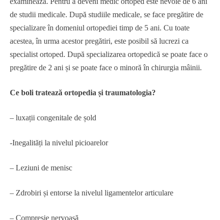
examinează. Pentru a deveni medic ortoped este nevoie de 6 ani
de studii medicale. După studiile medicale, se face pregătire de
specializare în domeniul ortopediei timp de 5 ani. Cu toate
acestea, în urma acestor pregătiri, este posibil să lucrezi ca
specialist ortoped. După specializarea ortopedică se poate face o
pregătire de 2 ani și se poate face o minoră în chirurgia mâinii.
Ce boli tratează ortopedia și traumatologia?
– luxații congenitale de șold
-Inegalități la nivelul picioarelor
– Leziuni de menisc
– Zdrobiri și entorse la nivelul ligamentelor articulare
– Compresie nervoasă