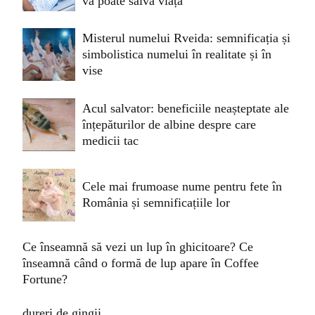
vă poate salva viața
Misterul numelui Rveida: semnificația și
simbolistica numelui în realitate și în
vise
Acul salvator: beneficiile neașteptate ale
înțepăturilor de albine despre care
medicii tac
Cele mai frumoase nume pentru fete în
România și semnificațiile lor
Ce înseamnă să vezi un lup în ghicitoare? Ce
înseamnă când o formă de lup apare în Coffee
Fortune?
dureri de gingii