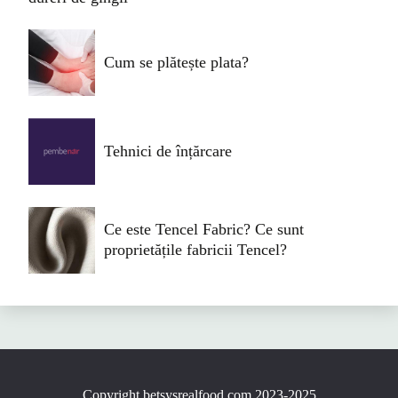
Cum se plătește plata?
Tehnici de înțărcare
Ce este Tencel Fabric? Ce sunt
proprietățile fabricii Tencel?
Copyright betsysrealfood.com 2023-2025