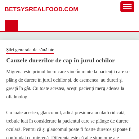
Sari
BETSYSREALFOOD.COM
la
conținut
Știri generale de sănătate
Cauzele durerilor de cap în jurul ochilor
Migrena este primul lucru care vine în minte la pacienții care se
plâng de durere în jurul ochilor și, de asemenea, au dureri și
greață în gât. Cu toate acestea, acești pacienți merg adesea la
oftalmolog.
Cu toate acestea, glaucomul, adică presiunea oculară ridicată,
trebuie luat în considerare la pacientul care se plânge de durere
oculară. Pentru că și glaucomul poate fi foarte dureros și poate fi
confundat cu migrenă. Diferența este că alte simptome ale