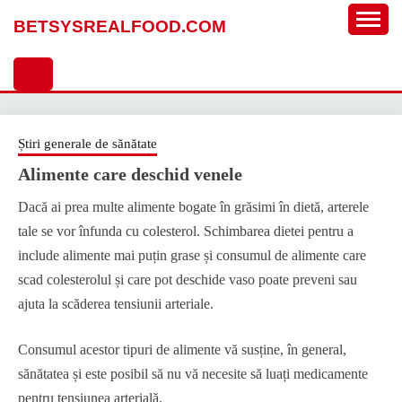
Sari
BETSYSREALFOOD.COM
la
conținut
Știri generale de sănătate
Alimente care deschid venele
Dacă ai prea multe alimente bogate în grăsimi în dietă, arterele
tale se vor înfunda cu colesterol. Schimbarea dietei pentru a
include alimente mai puțin grase și consumul de alimente care
scad colesterolul și care pot deschide vaso poate preveni sau
ajuta la scăderea tensiunii arteriale.
Consumul acestor tipuri de alimente vă susține, în general,
sănătatea și este posibil să nu vă necesite să luați medicamente
pentru tensiunea arterială.