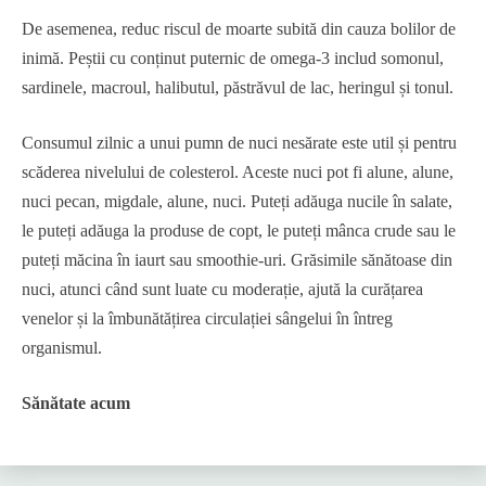
De asemenea, reduc riscul de moarte subită din cauza bolilor de
inimă. Peștii cu conținut puternic de omega-3 includ somonul,
sardinele, macroul, halibutul, păstrăvul de lac, heringul și tonul.
Consumul zilnic a unui pumn de nuci nesărate este util și pentru
scăderea nivelului de colesterol. Aceste nuci pot fi alune, alune,
nuci pecan, migdale, alune, nuci. Puteți adăuga nucile în salate,
le puteți adăuga la produse de copt, le puteți mânca crude sau le
puteți măcina în iaurt sau smoothie-uri. Grăsimile sănătoase din
nuci, atunci când sunt luate cu moderație, ajută la curățarea
venelor și la îmbunătățirea circulației sângelui în întreg
organismul.
Sănătate acum