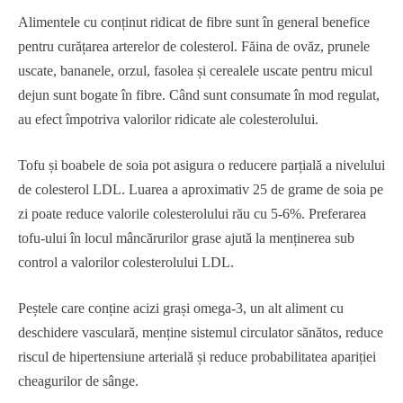
Alimentele cu conținut ridicat de fibre sunt în general benefice
pentru curățarea arterelor de colesterol. Făina de ovăz, prunele
uscate, bananele, orzul, fasolea și cerealele uscate pentru micul
dejun sunt bogate în fibre. Când sunt consumate în mod regulat,
au efect împotriva valorilor ridicate ale colesterolului.
Tofu și boabele de soia pot asigura o reducere parțială a nivelului
de colesterol LDL. Luarea a aproximativ 25 de grame de soia pe
zi poate reduce valorile colesterolului rău cu 5-6%. Preferarea
tofu-ului în locul mâncărurilor grase ajută la menținerea sub
control a valorilor colesterolului LDL.
Peștele care conține acizi grași omega-3, un alt aliment cu
deschidere vasculară, menține sistemul circulator sănătos, reduce
riscul de hipertensiune arterială și reduce probabilitatea apariției
cheagurilor de sânge.