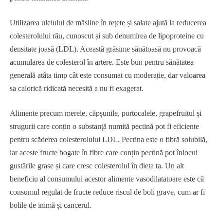
Utilizarea uleiului de măsline în rețete și salate ajută la reducerea
colesterolului rău, cunoscut și sub denumirea de lipoproteine ​​cu
densitate joasă (LDL). Această grăsime sănătoasă nu provoacă
acumularea de colesterol în artere. Este bun pentru sănătatea
generală atâta timp cât este consumat cu moderație, dar valoarea
sa calorică ridicată necesită a nu fi exagerat.
Alimente precum merele, căpșunile, portocalele, grapefruitul și
strugurii care conțin o substanță numită pectină pot fi eficiente
pentru scăderea colesterolului LDL. Pectina este o fibră solubilă,
iar aceste fructe bogate în fibre care conțin pectină pot înlocui
gustările grase și care cresc colesterolul în dieta ta. Un alt
beneficiu al consumului acestor alimente vasodilatatoare este că
consumul regulat de fructe reduce riscul de boli grave, cum ar fi
bolile de inimă și cancerul.