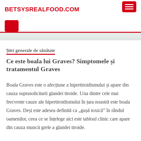
Sari
BETSYSREALFOOD.COM
la
conținut
Știri generale de sănătate
Ce este boala lui Graves? Simptomele și
tratamentul Graves
Boala Graves este o afecțiune a hipertiroidismului și apare din
cauza suprasolicitarii glandei tiroide. Una dintre cele mai
frecvente cauze ale hipertiroidismului în țara noastră este boala
Graves. Deși este adesea definită ca „gușă toxică” în rândul
oamenilor, ceea ce se înțelege aici este tabloul clinic care apare
din cauza muncii grele a glandei tiroide.