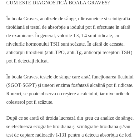
CUM ESTE DIAGNOSTICĂ BOALA GRAVES?
În boala Graves, analizele de sânge, ultrasunetele și scintigrafia
tiroidiană și testul de absorbție a iodului pot fi efectuate în afară
de examinare. În general, valorile T3, T4 sunt ridicate, iar
nivelurile hormonului TSH sunt scăzute. În afară de aceasta,
anticorpii tiroidieni (anti-TPO, anti-Tg, anticorpi receptori TSH)
pot fi detectați ridicat.
În boala Graves, testele de sânge care arată funcționarea ficatului
(SGOT-SGPT) și uneori enzima fosfatază alcalină pot fi ridicate.
Rareori, se poate observa o creștere a calciului, iar nivelurile de
colesterol pot fi scăzute.
După ce se arată că tiroida lucrează din greu cu analize de sânge,
se efectuează ecografie tiroidiană și scintigrafie tiroidiană și/sau
test de captare radioactiv I-131 pentru a detecta absorbția de iod,