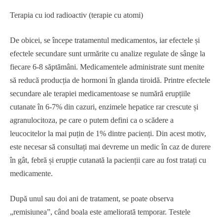
Terapia cu iod radioactiv (terapie cu atomi)
De obicei, se începe tratamentul medicamentos, iar efectele și
efectele secundare sunt urmărite cu analize regulate de sânge la
fiecare 6-8 săptămâni. Medicamentele administrate sunt menite
să reducă producția de hormoni în glanda tiroidă. Printre efectele
secundare ale terapiei medicamentoase se numără erupțiile
cutanate în 6-7% din cazuri, enzimele hepatice rar crescute și
agranulocitoza, pe care o putem defini ca o scădere a
leucocitelor la mai puțin de 1% dintre pacienți. Din acest motiv,
este necesar să consultați mai devreme un medic în caz de durere
în gât, febră și erupție cutanată la pacienții care au fost tratați cu
medicamente.
După unul sau doi ani de tratament, se poate observa
„remisiunea”, când boala este ameliorată temporar. Testele