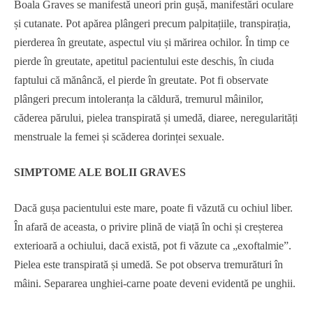
Boala Graves se manifestă uneori prin gușă, manifestări oculare
și cutanate. Pot apărea plângeri precum palpitațiile, transpirația,
pierderea în greutate, aspectul viu și mărirea ochilor. În timp ce
pierde în greutate, apetitul pacientului este deschis, în ciuda
faptului că mănâncă, el pierde în greutate. Pot fi observate
plângeri precum intoleranța la căldură, tremurul mâinilor,
căderea părului, pielea transpirată și umedă, diaree, neregularități
menstruale la femei și scăderea dorinței sexuale.
SIMPTOME ALE BOLII GRAVES
Dacă gușa pacientului este mare, poate fi văzută cu ochiul liber.
În afară de aceasta, o privire plină de viață în ochi și creșterea
exterioară a ochiului, dacă există, pot fi văzute ca „exoftalmie”.
Pielea este transpirată și umedă. Se pot observa tremurături în
mâini. Separarea unghiei-carne poate deveni evidentă pe unghii.