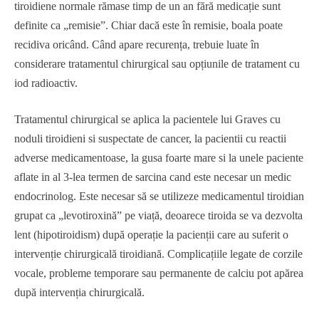
tiroidiene normale rămase timp de un an fără medicație sunt
definite ca „remisie”. Chiar dacă este în remisie, boala poate
recidiva oricând. Când apare recurența, trebuie luate în
considerare tratamentul chirurgical sau opțiunile de tratament cu
iod radioactiv.
Tratamentul chirurgical se aplica la pacientele lui Graves cu
noduli tiroidieni si suspectate de cancer, la pacientii cu reactii
adverse medicamentoase, la gusa foarte mare si la unele paciente
aflate in al 3-lea termen de sarcina cand este necesar un medic
endocrinolog. Este necesar să se utilizeze medicamentul tiroidian
grupat ca „levotiroxină” pe viață, deoarece tiroida se va dezvolta
lent (hipotiroidism) după operație la pacienții care au suferit o
intervenție chirurgicală tiroidiană. Complicațiile legate de corzile
vocale, probleme temporare sau permanente de calciu pot apărea
după intervenția chirurgicală.