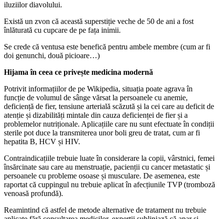
iluziilor diavolului.
Există un zvon că această superstiție veche de 50 de ani a fost
înlăturată cu cupcare de pe fața inimii.
Se crede că ventusa este benefică pentru ambele membre (cum ar fi
doi genunchi, două picioare…)
Hijama în ceea ce privește medicina modernă
Potrivit informațiilor de pe Wikipedia, situația poate agrava în
funcție de volumul de sânge vărsat la persoanele cu anemie,
deficiență de fier, tensiune arterială scăzută și la cei care au deficit de
atenție și dizabilități mintale din cauza deficienței de fier și a
problemelor nutriționale. Aplicațiile care nu sunt efectuate în condiții
sterile pot duce la transmiterea unor boli greu de tratat, cum ar fi
hepatita B, HCV și HIV.
Contraindicațiile trebuie luate în considerare la copii, vârstnici, femei
însărcinate sau care au menstruație, pacienții cu cancer metastatic și
persoanele cu probleme osoase și musculare. De asemenea, este
raportat că cuppingul nu trebuie aplicat în afecțiunile TVP (tromboză
venoasă profundă).
Reamintind că astfel de metode alternative de tratament nu trebuie
aplicate fără consultarea medicilor, experții subliniază că apar și