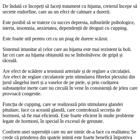
De îndată ce începeți să faceți tratament cu hijama, creierul începe să
secrete endorfine, care au un efect de calmare a durerii.
Este posibil să se trateze cu succes depresia, tulburările psihologice,
isteria, insomnia, anxietatea, dependenții de droguri cu cupping.
Este foarte util pentru cei cu un prag de durere scăzut.
Sistemul imunitar al celor care au hijama este mai rezistent la boli.
Iar cei care au hijama obișnuită nu se îmbolnăvesc de gripă și
răceală.
Are efect de scădere a tensiunii arteriale și de reglare a circulației.
Are efect de reglare circulatorie prin stimularea fibrelor plexului din
jurul sângelui inert și a vaselor de pe piele, și prin curățarea
substanțelor inerte care nu circulă în vene în consistență de jeleu care
provoacă congestie.
Funcția de cupping, care se realizează prin stimularea glandei
pituitare, face ca această glandă, care controlează secreția de
hormoni, să fie mai eficientă. Este foarte eficient în multe probleme
legate de hormoni, în special în excesul de greutate.
Conform unei superstiții care nu are nimic de-a face cu realitatea; Se
crede că prinderea din spatele inimii este foarte benefică împotriva