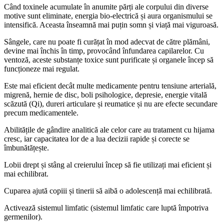
Când toxinele acumulate în anumite părți ale corpului din diverse
motive sunt eliminate, energia bio-electrică și aura organismului se
intensifică. Aceasta înseamnă mai puțin somn și viață mai viguroasă.
Sângele, care nu poate fi curățat în mod adecvat de către plămâni,
devine mai închis în timp, provocând înfundarea capilarelor. Cu
ventoză, aceste substanțe toxice sunt purificate și organele încep să
funcționeze mai regulat.
Este mai eficient decât multe medicamente pentru tensiune arterială,
migrenă, hernie de disc, boli psihologice, depresie, energie vitală
scăzută (Qi), dureri articulare și reumatice și nu are efecte secundare
precum medicamentele.
Abilitățile de gândire analitică ale celor care au tratament cu hijama
cresc, iar capacitatea lor de a lua decizii rapide și corecte se
îmbunătățește.
Lobii drept și stâng al creierului încep să fie utilizați mai eficient și
mai echilibrat.
Cuparea ajută copiii și tinerii să aibă o adolescență mai echilibrată.
Activează sistemul limfatic (sistemul limfatic care luptă împotriva
germenilor).