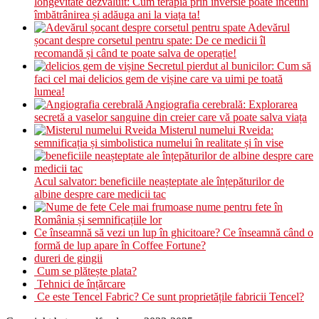
longevitate dezvăluit: Cum terapia prin inversie poate încetini
îmbătrânirea și adăuga ani la viața ta!
Adevărul
șocant despre corsetul pentru spate: De ce medicii îl
recomandă și când te poate salva de operație!
Secretul pierdut al bunicilor: Cum să
faci cel mai delicios gem de vișine care va uimi pe toată
lumea!
Angiografia cerebrală: Explorarea
secretă a vaselor sanguine din creier care vă poate salva viața
Misterul numelui Rveida:
semnificația și simbolistica numelui în realitate și în vise
Acul salvator: beneficiile neașteptate ale înțepăturilor de
albine despre care medicii tac
Cele mai frumoase nume pentru fete în
România și semnificațiile lor
Ce înseamnă să vezi un lup în ghicitoare? Ce înseamnă când o
formă de lup apare în Coffee Fortune?
dureri de gingii
Cum se plătește plata?
Tehnici de înțărcare
Ce este Tencel Fabric? Ce sunt proprietățile fabricii Tencel?