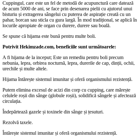
Cuppingul, care este un fel de metodă de acupunctură care datează
de acum 5000 de ani, se face prin desenarea pielii cu ajutorul unui
bisturiu și extragerea sângelui cu puterea de aspirație creată cu un
pahar, borcan sau sticla cu gura largă. În mod tradițional, se aplică în
locurile apropiate de organ cu durere, durere sau boală.
Se spune că hijama este bună pentru multe boli.
Potrivit Hekimzade.com, beneficiile sunt următoarele:
A fi hijama de la inceput; Este un remediu pentru boli precum
nebunia, lepra, orbirea nocturnă, lepra, durerile de cap, dinții, ochii,
urechile și multe altele.
Hijama întărește sistemul imunitar și oferă organismului rezistență.
Putem elimina excesul de acizi din corp cu cupping, care mărește
celulele roșii din sânge (globule roșii), solidifică sângele și afectează
circulația.
Îndepărtează gazele și toxinele din sânge și țesuturi.
Rezolvă taxele.
Întărește sistemul imunitar și oferă organismului rezistență.