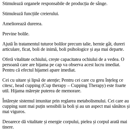
Stimulează organele responsabile de producția de sânge.
Stimulează funcțiile creierului.
Ameliorează durerea.
Previne bolile.
Ajută în tratamentul tuturor bolilor precum talie, hernie gât, dureri
articulare, ficat, boli de inimă, boli psihologice și așa mai departe.
Oferă vitalitate ochiului, crește capacitatea ochiului de a vedea. O
persoană care are hijama pe cap va observa acest lucru imediat.
Pentru că efectul hijamei apare imediat.
Cei cu uitare și lipsă de atenție; Pentru cei care cu greu înțeleg ce
citesc, head cupping (Cup therapy – Cupping Therapy) este foarte
util. Hijama mărește puterea de memorare.
Întărește sistemul imunitar prin reglarea metabolismului. Cei care au
cupping sunt mai puțin sensibili la boli și au un aspect mai sănătos și
mai viguros.
Deoarece dă vitalitate și energie corpului, pielea și corpul arată mai
tinere.