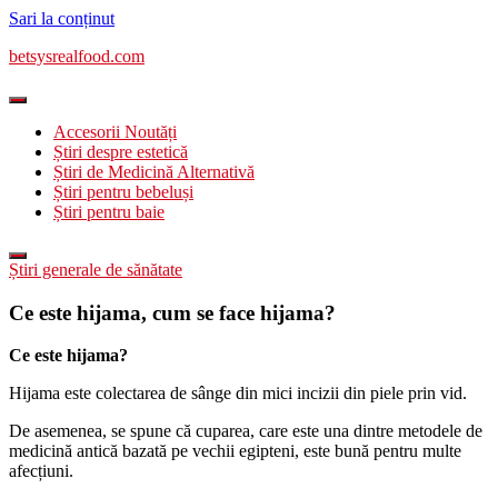
Sari la conținut
betsysrealfood.com
Accesorii Noutăți
Știri despre estetică
Știri de Medicină Alternativă
Știri pentru bebeluși
Știri pentru baie
Știri generale de sănătate
Ce este hijama, cum se face hijama?
Ce este hijama?
Hijama este colectarea de sânge din mici incizii din piele prin vid.
De asemenea, se spune că cuparea, care este una dintre metodele de
medicină antică bazată pe vechii egipteni, este bună pentru multe
afecțiuni.