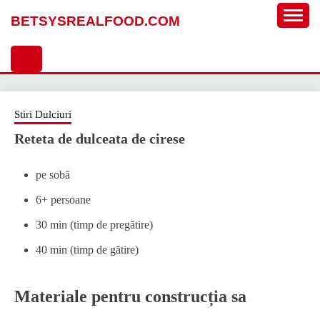
Sari
BETSYSREALFOOD.COM
la
conținut
Stiri Dulciuri
Reteta de dulceata de cirese
pe sobă
6+ persoane
30 min (timp de pregătire)
40 min (timp de gătire)
Materiale pentru construcția sa