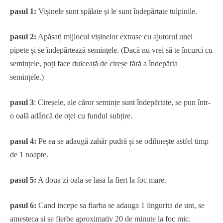
pasul 1:
Vișinele sunt spălate și le sunt îndepărtate tulpinile.
pasul 2:
Apăsați mijlocul vișinelor extrase cu ajutorul unei
pipete și se îndepărtează semințele. (Dacă nu vrei să te încurci cu
semințele, poți face dulceață de cireșe fără a îndepărta
semințele.)
pasul 3
: Cireșele, ale căror semințe sunt îndepărtate, se pun într-
o oală adâncă de oțel cu fundul subțire.
pasul 4:
Pe ea se adaugă zahăr pudră și se odihnește astfel timp
de 1 noapte.
pasul 5:
A doua zi oala se lasa la fiert la foc mare.
pasul 6:
Cand incepe sa fiarba se adauga 1 lingurita de unt, se
amesteca si se fierbe aproximativ 20 de minute la foc mic.