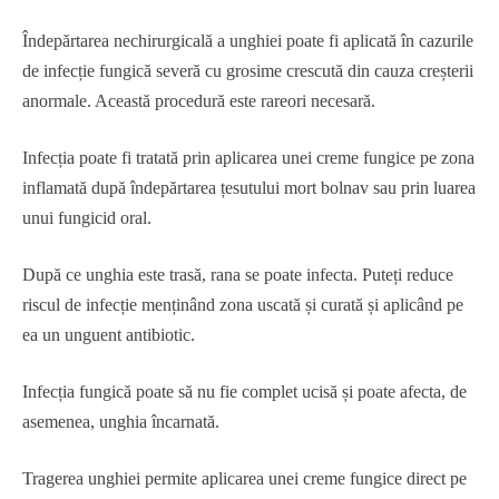
Îndepărtarea nechirurgicală a unghiei poate fi aplicată în cazurile
de infecție fungică severă cu grosime crescută din cauza creșterii
anormale. Această procedură este rareori necesară.
Infecția poate fi tratată prin aplicarea unei creme fungice pe zona
inflamată după îndepărtarea țesutului mort bolnav sau prin luarea
unui fungicid oral.
După ce unghia este trasă, rana se poate infecta. Puteți reduce
riscul de infecție menținând zona uscată și curată și aplicând pe
ea un unguent antibiotic.
Infecția fungică poate să nu fie complet ucisă și poate afecta, de
asemenea, unghia încarnată.
Tragerea unghiei permite aplicarea unei creme fungice direct pe