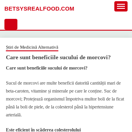
Sari
BETSYSREALFOOD.COM
la
conținut
Știri de Medicină Alternativă
Care sunt beneficiile sucului de morcovi?
Care sunt beneficiile sucului de morcovi?
Sucul de morcovi are multe beneficii datorită cantității mari de
beta-caroten, vitamine și minerale pe care le conține. Suc de
morcovi; Protejează organismul împotriva multor boli de la ficat
până la boli de piele, de la colesterol până la hipertensiune
arterială.
Este eficient în scăderea colesterolului