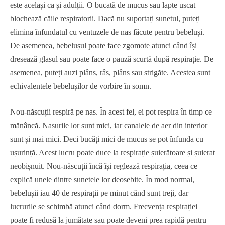
este același ca și adulții. O bucată de mucus sau lapte uscat
blochează căile respiratorii. Dacă nu suportați sunetul, puteți
elimina înfundatul cu ventuzele de nas făcute pentru bebeluși.
De asemenea, bebelușul poate face zgomote atunci când își
dresează glasul sau poate face o pauză scurtă după respirație. De
asemenea, puteți auzi plâns, râs, plâns sau strigăte. Acestea sunt
echivalentele bebelușilor de vorbire în somn.
Nou-născuții respiră pe nas. În acest fel, ei pot respira în timp ce
mănâncă. Nasurile lor sunt mici, iar canalele de aer din interior
sunt și mai mici. Deci bucăți mici de mucus se pot înfunda cu
ușurință. Acest lucru poate duce la respirație șuierătoare și șuierat
neobișnuit. Nou-născuții încă își reglează respirația, ceea ce
explică unele dintre sunetele lor deosebite. În mod normal,
bebelușii iau 40 de respirații pe minut când sunt treji, dar
lucrurile se schimbă atunci când dorm. Frecvența respirației
poate fi redusă la jumătate sau poate deveni prea rapidă pentru