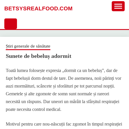
Sari
BETSYSREALFOOD.COM
la
conținut
Știri generale de sănătate
Sunete de bebeluș adormit
Toată lumea folosește expresia „dormit ca un bebeluș”, dar de
fapt bebelușii dorm destul de tare. De asemenea, noii părinți vor
auzi mormăituri, scâncete și sforăituri pe tot parcursul nopții.
Gemetele și alte zgomote de somn sunt normale și rareori
necesită un răspuns. Dar uneori un mârâit la sfârșitul respirației
poate necesita control medical.
Motivul pentru care nou-născuții fac zgomot în timpul respirației