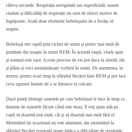
câteva secunde. Respirația neregulată sau superficială, sunete
ciudate și dificultăți de respirație nu sunt de obicei motive de
îngrijorare. Arată doar eforturile bebelușului de a învăța să
respire.
Bebelușii trec rapid prin cicluri de somn și petrec mai mult de
jumătate din noapte în somn REM. În această etapă, visele apar
și somnul este ușor. Aceste procese de vis pot duce la sforăit, râs
și plâns și voci asemănătoare vorbirii în somn. De asemenea, se
trezesc pentru scurt timp la sfârșitul fiecărei faze REM și pot face
ceva zgomot înainte de a se întoarce la culcare.
Dacă puteți distinge sunetele pe care bebelușul le face în timp ce
doarme de sunetele făcute când este treaz, îl veți ajuta atât pe
copil să doarmă mai mult, cât și să doarmă mai mult fără el.
Mormăitul lui ocazional nu este alarmant, dar mormăitul la
sfârșitul fiecărei respirații poate indica o dificultate de respirație.