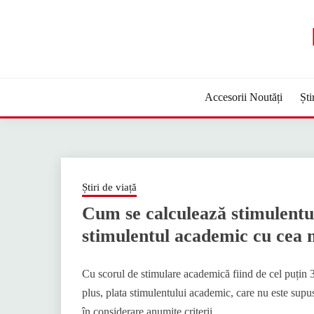
Sari
la
conținut
Accesorii Noutăți
Ști
Știri de viață
Cum se calculează stimulent
stimulentul academic cu cea
Cu scorul de stimulare academică fiind de cel puțin 30
plus, plata stimulentului academic, care nu este supus
în considerare anumite criterii.