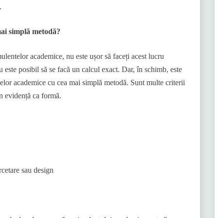
.
mai simplă metodă?
ulentelor academice, nu este ușor să faceți acest lucru
u este posibil să se facă un calcul exact. Dar, în schimb, este
ntelor academice cu cea mai simplă metodă. Sunt multe criterii
 în evidență ca formă.
ercetare sau design