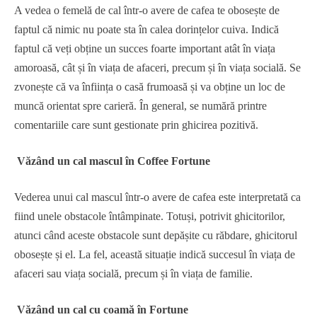
A vedea o femelă de cal într-o avere de cafea te obosește de
faptul că nimic nu poate sta în calea dorințelor cuiva. Indică
faptul că veți obține un succes foarte important atât în ​​viața
amoroasă, cât și în viața de afaceri, precum și în viața socială. Se
zvonește că va înființa o casă frumoasă și va obține un loc de
muncă orientat spre carieră. În general, se numără printre
comentariile care sunt gestionate prin ghicirea pozitivă.
Văzând un cal mascul în Coffee Fortune
Vederea unui cal mascul într-o avere de cafea este interpretată ca
fiind unele obstacole întâmpinate. Totuși, potrivit ghicitorilor,
atunci când aceste obstacole sunt depășite cu răbdare, ghicitorul
obosește și el. La fel, această situație indică succesul în viața de
afaceri sau viața socială, precum și în viața de familie.
Văzând un cal cu coamă în Fortune