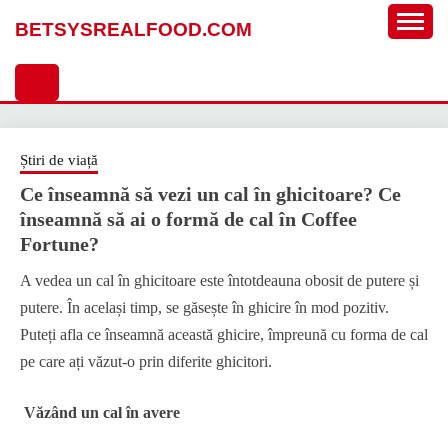
Sari
BETSYSREALFOOD.COM
la
conținut
Știri de viață
Ce înseamnă să vezi un cal în ghicitoare? Ce
înseamnă să ai o formă de cal în Coffee
Fortune?
A vedea un cal în ghicitoare este întotdeauna obosit de putere și
putere. În același timp, se găsește în ghicire în mod pozitiv.
Puteți afla ce înseamnă această ghicire, împreună cu forma de cal
pe care ați văzut-o prin diferite ghicitori.
Văzând un cal în avere