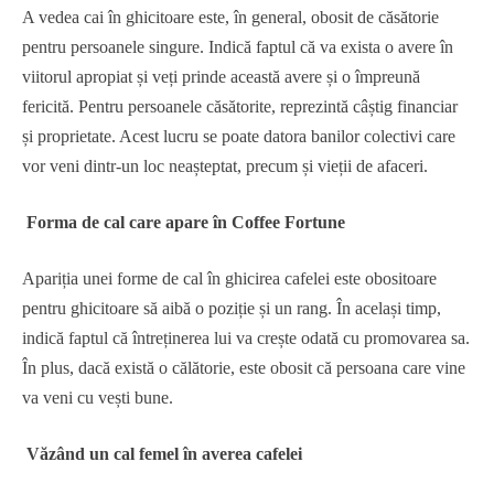
A vedea cai în ghicitoare este, în general, obosit de căsătorie
pentru persoanele singure. Indică faptul că va exista o avere în
viitorul apropiat și veți prinde această avere și o împreună
fericită. Pentru persoanele căsătorite, reprezintă câștig financiar
și proprietate. Acest lucru se poate datora banilor colectivi care
vor veni dintr-un loc neașteptat, precum și vieții de afaceri.
Forma de cal care apare în Coffee Fortune
Apariția unei forme de cal în ghicirea cafelei este obositoare
pentru ghicitoare să aibă o poziție și un rang. În același timp,
indică faptul că întreținerea lui va crește odată cu promovarea sa.
În plus, dacă există o călătorie, este obosit că persoana care vine
va veni cu vești bune.
Văzând un cal femel în averea cafelei