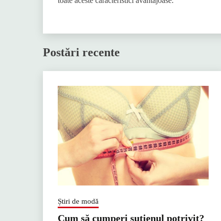
toate aceste caracteristici avantajoase.
Postări recente
Știri de modă
Cum să cumperi sutienul potrivit?