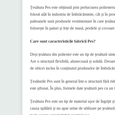
Țesătura Pes este obținută prin prelucrarea poliesterul
folosit atât în ​​industria de îmbrăcăminte, cât și în p
paltoanele sunt produsele vestimentare în care țesătura
folosește în paturi și fețe de masă, perdele și covoare
Care sunt caracteristicile fabricii Pes?
Deși țesătura din poliester este un tip de țesătură sint
Are o structură flexibilă, alunecoasă și solidă. Deoare
de obicei inclus în conținutul produselor de îmbrăcăm
Țesăturile Pes sunt în general într-o structură fără ri
este șifonat. În plus, formele date țesăturii pes cu un 
Țesătura Pes este un tip de material ușor de îngrijit 
cauza spălării și nu apar urme de utilizare pe țesătur