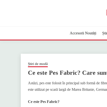
Sari
la
conținut
Accesorii Noutăți
Ști
Știri de modă
Ce este Pes Fabric? Care sunt 
Astăzi, pes este folosit în principal sub formă de fib
este utilizat pe scară largă de Marea Britanie, German
Ce este Pes Fabric?