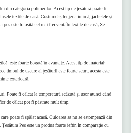
ui din categoria polimerilor. Acest tip de țesătură poate fi
rodusele textile de casă. Costumele, lenjeria intimă, jachetele și
 pes este folosită cel mai frecvent. În textile de casă; Se
.
etică, este foarte bogată în avantaje. Acest tip de material;
ce timpul de uscare al țesăturii este foarte scurt, acesta este
inte exterioară.
duri. Poate fi călcat la temperatură scăzută și ușor atunci când
fier de călcat pot fi păstrate mult timp.
și care poate fi spălat acasă. Culoarea sa nu se estompează din
ă. Țesătura Pes este un produs foarte ieftin în comparație cu