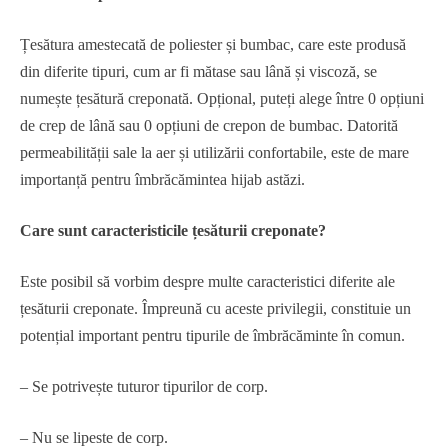
Țesătura amestecată de poliester și bumbac, care este produsă
din diferite tipuri, cum ar fi mătase sau lână și viscoză, se
numește țesătură creponată. Opțional, puteți alege între 0 opțiuni
de crep de lână sau 0 opțiuni de crepon de bumbac. Datorită
permeabilității sale la aer și utilizării confortabile, este de mare
importanță pentru îmbrăcămintea hijab astăzi.
Care sunt caracteristicile țesăturii creponate?
Este posibil să vorbim despre multe caracteristici diferite ale
țesăturii creponate. Împreună cu aceste privilegii, constituie un
potențial important pentru tipurile de îmbrăcăminte în comun.
– Se potrivește tuturor tipurilor de corp.
– Nu se lipeste de corp.