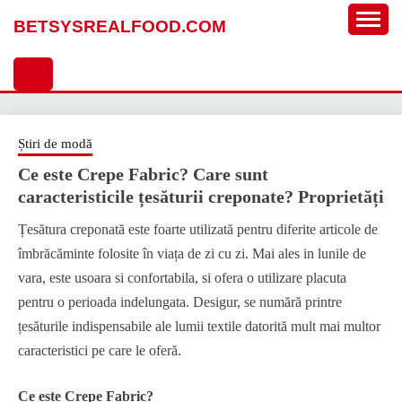
Sari
BETSYSREALFOOD.COM
la
conținut
Știri de modă
Ce este Crepe Fabric? Care sunt
caracteristicile țesăturii creponate? Proprietăți
Țesătura creponată este foarte utilizată pentru diferite articole de
îmbrăcăminte folosite în viața de zi cu zi. Mai ales in lunile de
vara, este usoara si confortabila, si ofera o utilizare placuta
pentru o perioada indelungata. Desigur, se numără printre
țesăturile indispensabile ale lumii textile datorită mult mai multor
caracteristici pe care le oferă.
Ce este Crepe Fabric?