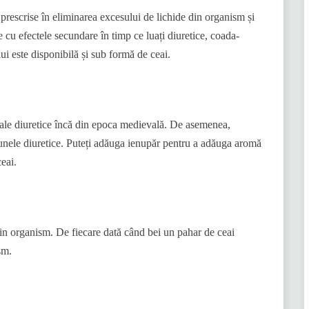
e prescrise în eliminarea excesului de lichide din organism și
cu efectele secundare în timp ce luați diuretice, coada-
lui este disponibilă și sub formă de ceai.
e sale diuretice încă din epoca medievală. De asemenea,
unele diuretice. Puteți adăuga ienupăr pentru a adăuga aromă
eai.
din organism. De fiecare dată când bei un pahar de ceai
sm.