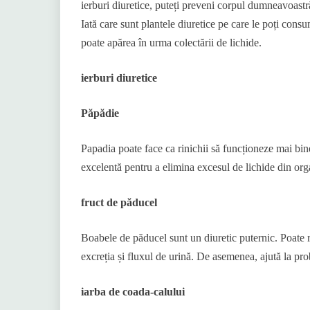
ierburi diuretice, puteți preveni corpul dumneavoastră
Iată care sunt plantele diuretice pe care le poți con
poate apărea în urma colectării de lichide.
ierburi diuretice
Păpădie
Papadia poate face ca rinichii să funcționeze mai bin
excelentă pentru a elimina excesul de lichide din or
fruct de păducel
Boabele de păducel sunt un diuretic puternic. Poate 
excreția și fluxul de urină. De asemenea, ajută la pro
iarba de coada-calului