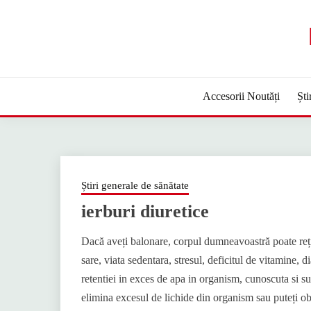
Sari
la
conținut
Accesorii Noutăți
Ști
Știri generale de sănătate
ierburi diuretice
Dacă aveți balonare, corpul dumneavoastră poate reț
sare, viata sedentara, stresul, deficitul de vitamine, 
retentiei in exces de apa in organism, cunoscuta si 
elimina excesul de lichide din organism sau puteți obț