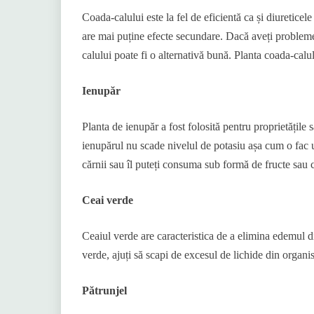
Coada-calului este la fel de eficientă ca și diureticel
are mai puține efecte secundare. Dacă aveți probleme 
calului poate fi o alternativă bună. Planta coada-calu
Ienupăr
Planta de ienupăr a fost folosită pentru proprietățil
ienupărul nu scade nivelul de potasiu așa cum o fac 
cărnii sau îl puteți consuma sub formă de fructe sau c
Ceai verde
Ceaiul verde are caracteristica de a elimina edemul 
verde, ajuți să scapi de excesul de lichide din organi
Pătrunjel