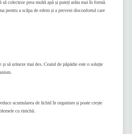
 să colecteze prea multă apă și puteți arăta mai în formă.
suma pentru a scăpa de edem și a preveni disconfortul care
e și să urineze mai des. Ceaiul de păpădie este o soluție
ganism.
reduce acumularea de lichid în organism și poate crește
blemele cu rinichii.