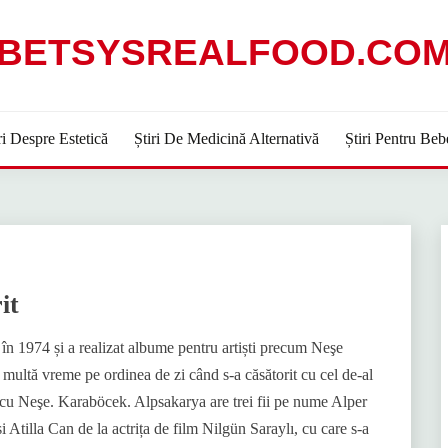
BETSYSREALFOOD.CO
ri Despre Estetică
Știri De Medicină Alternativă
Știri Pentru Beb
it
 1974 și a realizat albume pentru artiști precum Neşe
ultă vreme pe ordinea de zi când s-a căsătorit cu cel de-al
cu Neşe. Karaböcek. Alpsakarya are trei fii pe nume Alper
illa Can de la actrița de film Nilgün Saraylı, cu care s-a