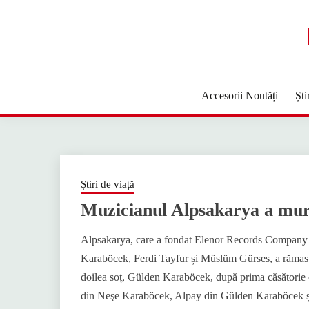
Sari
la
conținut
Accesorii Noutăți
Ști
Știri de viață
Muzicianul Alpsakarya a mur
Alpsakarya, care a fondat Elenor Records Company în
Karaböcek, Ferdi Tayfur și Müslüm Gürses, a rămas m
doilea soț, Gülden Karaböcek, după prima căsătorie 
din Neşe Karaböcek, Alpay din Gülden Karaböcek și At