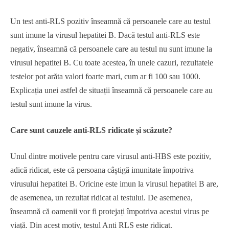
Un test anti-RLS pozitiv înseamnă că persoanele care au testul
sunt imune la virusul hepatitei B. Dacă testul anti-RLS este
negativ, înseamnă că persoanele care au testul nu sunt imune la
virusul hepatitei B. Cu toate acestea, în unele cazuri, rezultatele
testelor pot arăta valori foarte mari, cum ar fi 100 sau 1000.
Explicația unei astfel de situații înseamnă că persoanele care au
testul sunt imune la virus.
Care sunt cauzele anti-RLS ridicate și scăzute?
Unul dintre motivele pentru care virusul anti-HBS este pozitiv,
adică ridicat, este că persoana câștigă imunitate împotriva
virusului hepatitei B. Oricine este imun la virusul hepatitei B are,
de asemenea, un rezultat ridicat al testului. De asemenea,
înseamnă că oamenii vor fi protejați împotriva acestui virus pe
viață. Din acest motiv, testul Anti RLS este ridicat.