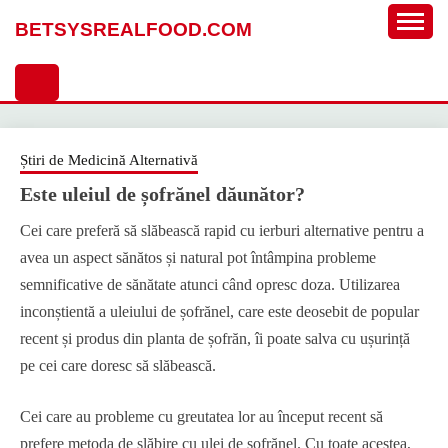
Sari
BETSYSREALFOOD.COM
la
conținut
Știri de Medicină Alternativă
Este uleiul de șofrănel dăunător?
Cei care preferă să slăbească rapid cu ierburi alternative pentru a
avea un aspect sănătos și natural pot întâmpina probleme
semnificative de sănătate atunci când opresc doza. Utilizarea
inconștientă a uleiului de șofrănel, care este deosebit de popular
recent și produs din planta de șofrăn, îi poate salva cu ușurință
pe cei care doresc să slăbească.
Cei care au probleme cu greutatea lor au început recent să
prefere metoda de slăbire cu ulei de șofrănel. Cu toate acestea,