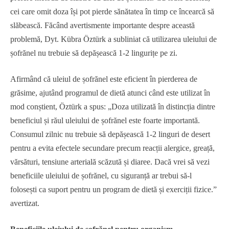
cei care omit doza își pot pierde sănătatea în timp ce încearcă să
slăbească. Făcând avertismente importante despre această
problemă, Dyt. Kübra Öztürk a subliniat că utilizarea uleiului de
șofrănel nu trebuie să depășească 1-2 lingurițe pe zi.
Afirmând că uleiul de șofrănel este eficient în pierderea de
grăsime, ajutând programul de dietă atunci când este utilizat în
mod conștient, Öztürk a spus: „Doza utilizată în distincția dintre
beneficiul și răul uleiului de șofrănel este foarte importantă.
Consumul zilnic nu trebuie să depășească 1-2 linguri de desert
pentru a evita efectele secundare precum reacții alergice, greață,
vărsături, tensiune arterială scăzută și diaree. Dacă vrei să vezi
beneficiile uleiului de șofrănel, cu siguranță ar trebui să-l
folosești ca suport pentru un program de dietă și exerciții fizice.”
avertizat.