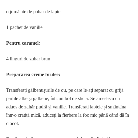
o jumătate de pahar de lapte
1 pachet de vanilie
Pentru caramel:
4 linguri de zahar brun
Prepararea creme brulee:
Transferați gălbenușurile de ou, pe care le-ați separat cu grijă
părțile albe și galbene, într-un bol de sticlă. Se amestecă cu
adaos de zahăr pudră și vanilie. Transferați laptele și smântâna
într-o cratiță mică, aduceți la fierbere la foc mic până când dă în
clocot.