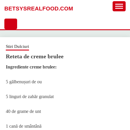
Sari
BETSYSREALFOOD.COM
la
conținut
Stiri Dulciuri
Reteta de creme brulee
Ingrediente creme brulee:
5 gălbenușuri de ou
5 linguri de zahăr granulat
40 de grame de unt
1 cană de smântână