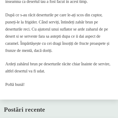
inseamna ca desertul tau a fost facut in acest timp.
După ce s-au răcit deserturile pe care le-ați scos din cuptor,
puneți-le la frigider. Când serviți, întindeți zahăr brun pe
deserturile reci. Cu ajutorul unui suflator se arde zaharul de pe
desert si se serveste fara sa astepti dupa ce ii dai aspect de
caramel. Împărtășește cu cei dragi însoțiți de fructe proaspete și
frunze de mentă, dacă doriți.
Ardeți zahărul brun pe deserturile răcite chiar înainte de servire,
altfel desertul va fi udat.
Poftă bună!
Postări recente