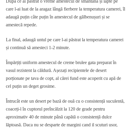
După ce ai păstrat o vreme amestecul de smântână și lapte pe
care l-ai luat de la aragaz lângă fierbere la temperatura camerei, îl
adaugă puțin câte puțin în amestecul de gălbenușuri și se
amestecă repede.
La final, adaugă untul pe care l-ai păstrat la temperatura camerei
și continuă să amesteci 1-2 minute.
Împărțiți uniform amestecul de creme brulee gata preparat în
vasul rezistent la căldură. Așezați recipientele de desert
porționate pe tava de copt, al cărei fund este acoperit cu apă de
cel puțin un deget grosime.
Întrucât este un desert pe bază de ouă cu o consistență suculentă,
coaceți-l în cuptorul preîncălzit la 120 de grade pentru
aproximativ 40 de minute până capătă o consistență dulce
lăptoasă. Daca nu se desparte de margini cand il scuturi usor,