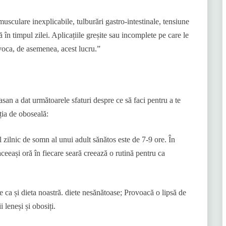
sculare inexplicabile, tulburări gastro-intestinale, tensiune
 în timpul zilei. Aplicațiile greșite sau incomplete pe care le
ovoca, de asemenea, acest lucru.”
an a dat următoarele sfaturi despre ce să faci pentru a te
ția de oboseală:
zilnic de somn al unui adult sănătos este de 7-9 ore. În
 aceeași oră în fiecare seară creează o rutină pentru ca
e ca și dieta noastră. diete nesănătoase; Provoacă o lipsă de
 leneși și obosiți.