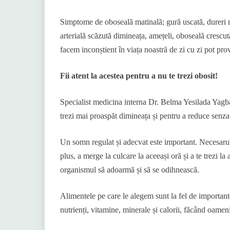
Simptome de oboseală matinală; gură uscată, dureri mu
arterială scăzută dimineața, amețeli, oboseală crescută
facem inconștient în viața noastră de zi cu zi pot pr
Fii atent la acestea pentru a nu te trezi obosit!
Specialist medicina interna Dr. Belma Yesilada Yagbas
trezi mai proaspăt dimineața și pentru a reduce senza
Un somn regulat și adecvat este important. Necesarul 
plus, a merge la culcare la aceeași oră și a te trezi la
organismul să adoarmă și să se odihnească.
Alimentele pe care le alegem sunt la fel de important
nutrienți, vitamine, minerale și calorii, făcând oamenii