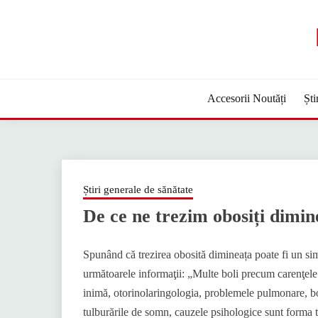
Sari
la
conținut
Accesorii Noutăți
Ști
Știri generale de sănătate
De ce ne trezim obosiți dimin
Spunând că trezirea obosită dimineața poate fi un si
următoarele informaţii: „Multe boli precum carenţele d
inimă, otorinolaringologia, problemele pulmonare, bol
tulburările de somn, cauzele psihologice sunt forma tr