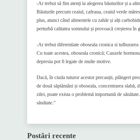
-Ar trebui să fim atenți la alegerea băuturilor și a a
Băuturile precum ceaiul, cafeaua, ceaiul verde măresc
plus, atunci când alimentele cu zahăr și alți carbohi
perturbă calitatea somnului și provoacă creșterea în g
-Ar trebui diferentiate oboseala cronica si tulburare
Cu toate acestea, oboseala cronică; Cauzele hormonale
depresia pot fi legate de multe motive.
Dacă, în ciuda tuturor acestor precauții, plângeri p
de două săptămâni și oboseala, concentrarea slabă, d
zilei, poate exista o problemă importantă de sănătate. Î
sănătate.”
Postări recente