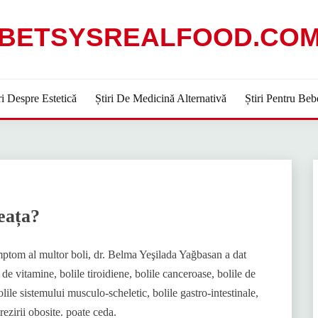
BETSYSREALFOOD.CO
ri Despre Estetică
Știri De Medicină Alternativă
Știri Pentru Beb
eața?
mptom al multor boli, dr. Belma Yeşilada Yağbasan a dat
e vitamine, bolile tiroidiene, bolile canceroase, bolile de
ile sistemului musculo-scheletic, bolile gastro-intestinale,
ezirii obosite. poate ceda.