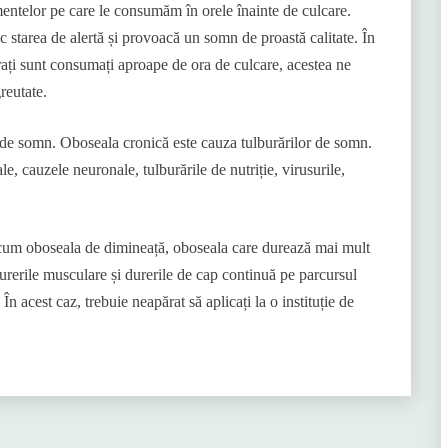
limentelor pe care le consumăm în orele înainte de culcare.
 starea de alertă și provoacă un somn de proastă calitate. În
drați sunt consumați aproape de ora de culcare, acestea ne
reutate.
a de somn. Oboseala cronică este cauza tulburărilor de somn.
, cauzele neuronale, tulburările de nutriție, virusurile,
recum oboseala de dimineață, oboseala care durează mai mult
urerile musculare și durerile de cap continuă pe parcursul
n acest caz, trebuie neapărat să aplicați la o instituție de