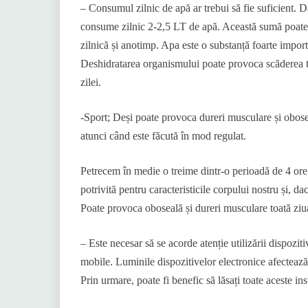
– Consumul zilnic de apă ar trebui să fie suficient. 
consume zilnic 2-2,5 LT de apă. Această sumă poate va
zilnică și anotimp. Apa este o substanță foarte impor
Deshidratarea organismului poate provoca scăderea ten
zilei.
-Sport; Deși poate provoca dureri musculare și obose
atunci când este făcută în mod regulat.
Petrecem în medie o treime dintr-o perioadă de 4 ore 
potrivită pentru caracteristicile corpului nostru și, da
Poate provoca oboseală și dureri musculare toată ziu
– Este necesar să se acorde atenție utilizării dispozi
mobile. Luminile dispozitivelor electronice afecteaz
Prin urmare, poate fi benefic să lăsați toate aceste in