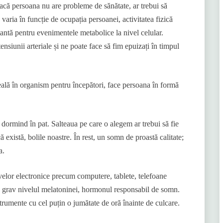
Dacă persoana nu are probleme de sănătate, ar trebui să
ria în funcție de ocupația persoanei, activitatea fizică
tantă pentru evenimentele metabolice la nivel celular.
siunii arteriale și ne poate face să fim epuizați în timpul
ală în organism pentru începători, face persoana în formă
dormind în pat. Salteaua pe care o alegem ar trebui să fie
că există, bolile noastre. În rest, un somn de proastă calitate;
a.
tivelor electronice precum computere, tablete, telefoane
ă grav nivelul melatoninei, hormonul responsabil de somn.
strumente cu cel puțin o jumătate de oră înainte de culcare.