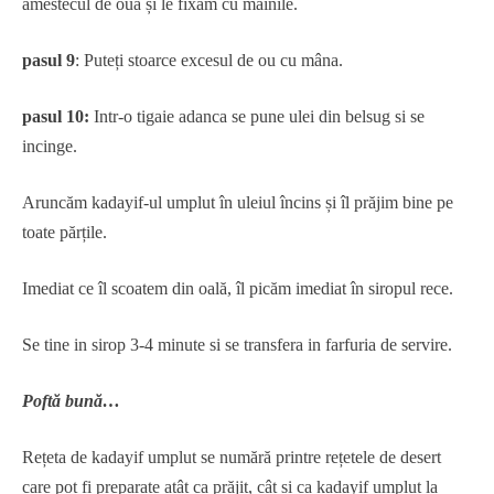
amestecul de ouă și le fixăm cu mâinile.
pasul 9
: Puteți stoarce excesul de ou cu mâna.
pasul 10:
Intr-o tigaie adanca se pune ulei din belsug si se
incinge.
Aruncăm kadayif-ul umplut în uleiul încins și îl prăjim bine pe
toate părțile.
Imediat ce îl scoatem din oală, îl picăm imediat în siropul rece.
Se tine in sirop 3-4 minute si se transfera in farfuria de servire.
Poftă bună…
Rețeta de kadayif umplut se numără printre rețetele de desert
care pot fi preparate atât ca prăjit, cât și ca kadayif umplut la