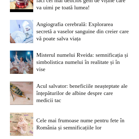
faci cel mai delicios gem de vișine care
va uimi pe toată lumea!
Angiografia cerebrală: Explorarea
secretă a vaselor sanguine din creier care
vă poate salva viața
Misterul numelui Rveida: semnificația și
simbolistica numelui în realitate și în
vise
Acul salvator: beneficiile neașteptate ale
înțepăturilor de albine despre care
medicii tac
Cele mai frumoase nume pentru fete în
România și semnificațiile lor