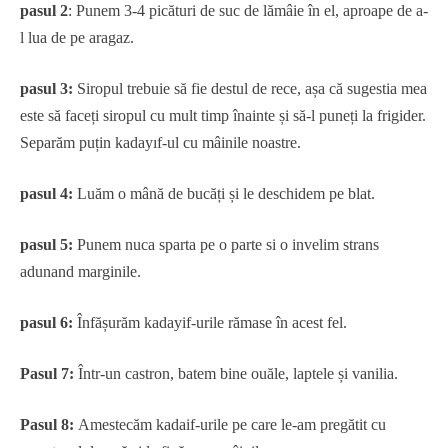
pasul 2
: Punem 3-4 picături de suc de lămâie în el, aproape de a-
l lua de pe aragaz.
pasul 3:
Siropul trebuie să fie destul de rece, așa că sugestia mea
este să faceți siropul cu mult timp înainte și să-l puneți la frigider.
Separăm puțin kadayıf-ul cu mâinile noastre.
pasul 4:
Luăm o mână de bucăți și le deschidem pe blat.
pasul 5:
Punem nuca sparta pe o parte si o invelim strans
adunand marginile.
pasul 6:
Înfășurăm kadayif-urile rămase în acest fel.
Pasul 7:
Într-un castron, batem bine ouăle, laptele și vanilia.
Pasul 8:
Amestecăm kadaif-urile pe care le-am pregătit cu