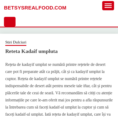
Sari
BETSYSREALFOOD.COM
la
conținut
Stiri Dulciuri
Reteta Kadaif umpluta
Rețeta de kadayif umplut se numără printre rețetele de desert
care pot fi preparate atât ca prăjit, cât și ca kadayif umplut la
cuptor. Rețeta de kadayif umplut se numără printre rețetele
indispensabile de desert atât pentru mesele tale iftar, cât și pentru
plăcerile tale de ceai de seară. Vă recomandăm să citiți cu atenție
informațiile pe care le-am oferit mai jos pentru a afla răspunsurile
la întrebarea cum să faceți kadaif-ul umplut la cuptor și cum să
faceți kadaif-ul umplut. Iată rețeta de kadayif umplut, care își va