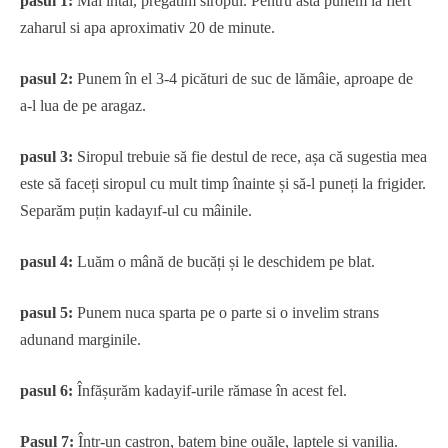
pasul 1:
Mai întâi, pregătim siropul. Pentru asta punem la fiert
zaharul si apa aproximativ 20 de minute.
pasul 2:
Punem în el 3-4 picături de suc de lămâie, aproape de
a-l lua de pe aragaz.
pasul 3:
Siropul trebuie să fie destul de rece, așa că sugestia mea
este să faceți siropul cu mult timp înainte și să-l puneți la frigider.
Separăm puțin kadayıf-ul cu mâinile.
pasul 4:
Luăm o mână de bucăți și le deschidem pe blat.
pasul 5:
Punem nuca sparta pe o parte si o invelim strans
adunand marginile.
pasul 6:
Înfășurăm kadayif-urile rămase în acest fel.
Pasul 7:
Într-un castron, batem bine ouăle, laptele și vanilia.