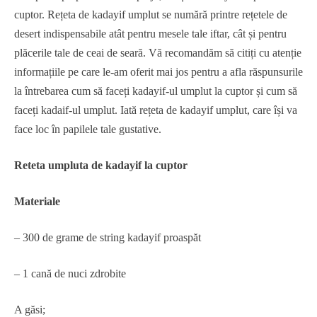
cuptor. Rețeta de kadayif umplut se numără printre rețetele de
desert indispensabile atât pentru mesele tale iftar, cât și pentru
plăcerile tale de ceai de seară. Vă recomandăm să citiți cu atenție
informațiile pe care le-am oferit mai jos pentru a afla răspunsurile
la întrebarea cum să faceți kadayif-ul umplut la cuptor și cum să
faceți kadaif-ul umplut. Iată rețeta de kadayif umplut, care își va
face loc în papilele tale gustative.
Reteta umpluta de kadayif la cuptor
Materiale
– 300 de grame de string kadayif proaspăt
– 1 cană de nuci zdrobite
A găsi;