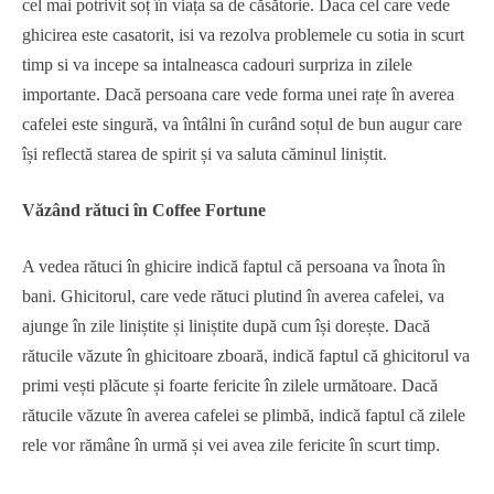
cel mai potrivit soț în viața sa de căsătorie. Daca cel care vede
ghicirea este casatorit, isi va rezolva problemele cu sotia in scurt
timp si va incepe sa intalneasca cadouri surpriza in zilele
importante. Dacă persoana care vede forma unei rațe în averea
cafelei este singură, va întâlni în curând soțul de bun augur care
își reflectă starea de spirit și va saluta căminul liniștit.
Văzând rătuci în Coffee Fortune
A vedea rătuci în ghicire indică faptul că persoana va înota în
bani. Ghicitorul, care vede rătuci plutind în averea cafelei, va
ajunge în zile liniștite și liniștite după cum își dorește. Dacă
rătucile văzute în ghicitoare zboară, indică faptul că ghicitorul va
primi vești plăcute și foarte fericite în zilele următoare. Dacă
rătucile văzute în averea cafelei se plimbă, indică faptul că zilele
rele vor rămâne în urmă și vei avea zile fericite în scurt timp.