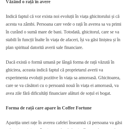
Văzând o rață în avere
Indică faptul că vor exista noi evoluții în viața ghicitorului și că
acesta va zâmbi. Persoana care vede o rață în averea sa va primi
în curând o sumă mare de bani. Totodată, ghicitorul, care se va
stabili în funcții înalte în viața de afaceri, își va găsi liniștea și în
plan spiritual datorită averii sale financiare.
Dacă există o formă umană pe lângă forma de rață văzută în
ghicirea, aceasta indică faptul că proprietarul averii va
experimenta evoluții pozitive în viața sa amoroasă. Ghicitoarea,
care se va căsători cu o persoană nouă în viața ei amoroasă, va
avea zile fără dificultăți financiare alături de soțul ei bogat.
Forma de rață care apare în Coffee Fortune
Apariția unei rațe în averea cafelei înseamnă că persoana va găsi