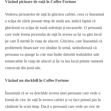
Văzând picioare de rață în Coffee Fortune
Vederea picioarelor de rață în ghicirea cafelei, ceea ce înseamnă
a scăpa de zilele proaste timp de mulți ani, indică faptul că
ghicitorul va scăpa de toată suferința și necazurile. O persoană
care vede forma piciorului de rață în averea sa își va găsi locul
pe care îl merită în viața de afaceri. Ghicirea, care înseamnă că
problemele financiare vor rămâne în urmă, simbolizează că
persoana va ajunge la cote mai înalte datorită realizărilor sale
remarcabile în viața de afaceri și își va lua locul printre oamenii
cunoscuți din jurul său.
Văzând un duckbill în Coffee Fortune
Înseamnă că se va deschide averea unei persoane care vede o
formă de cioc de rață în averea cafelei și va face primul pas în
căsătorie în scurt timp. Dacă o persoană care vede un cioc de