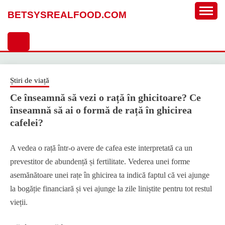
Sari
BETSYSREALFOOD.COM
la
conținut
Știri de viață
Ce înseamnă să vezi o rață în ghicitoare? Ce
înseamnă să ai o formă de rață în ghicirea
cafelei?
A vedea o rață într-o avere de cafea este interpretată ca un
prevestitor de abundență și fertilitate. Vederea unei forme
asemănătoare unei rațe în ghicirea ta indică faptul că vei ajunge
la bogăție financiară și vei ajunge la zile liniștite pentru tot restul
vieții.