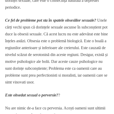
dorinței sexuale, care este o consecință naturală a depresiei
periodice.
Ce fel de probleme pot sta în spatele obsesiilor sexuale?
Unele
cărți vechi spun că dorințele sexuale ascunse în subconștient pot
duce la obsesii sexuale. Că acest lucru nu este adevărat este bine
înțeles astăzi. Obsesia este o problemă biologică. Este o boală a
regiunilor anterioare și inferioare ale creierului. Este cauzată de
nivelul scăzut de serotonină din aceste regiuni. Desigur, există și
motive psihologice ale bolii. Dar aceste cauze psihologice nu
sunt dorințe subconștiente; Problema este ca oamenii care au
probleme sunt prea perfectionisti si moralisti, iar oamenii care se
simt vinovati usor.
Este obsedat sexual o perversie?
?
Nu are nimic de-a face cu perversia. Acești oameni sunt ultimii