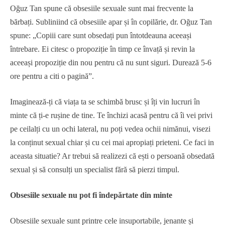
Oğuz Tan spune că obsesiile sexuale sunt mai frecvente la
bărbați. Subliniind că obsesiile apar și în copilărie, dr. Oğuz Tan
spune: „Copiii care sunt obsedați pun întotdeauna aceeași
întrebare. Ei citesc o propoziție în timp ce învață și revin la
aceeași propoziție din nou pentru că nu sunt siguri. Durează 5-6
ore pentru a citi o pagină”.
Imaginează-ți că viața ta se schimbă brusc și îți vin lucruri în
minte că ți-e rușine de tine. Te închizi acasă pentru că îi vei privi
pe ceilalți cu un ochi lateral, nu poți vedea ochii nimănui, visezi
la conținut sexual chiar și cu cei mai apropiați prieteni. Ce faci in
aceasta situatie? Ar trebui să realizezi că ești o persoană obsedată
sexual și să consulți un specialist fără să pierzi timpul.
Obsesiile sexuale nu pot fi îndepărtate din minte
Obsesiile sexuale sunt printre cele insuportabile, jenante și