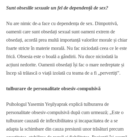
Sunt obsesiile sexuale un fel de dependență de sex?
Nu are nimic de-a face cu dependența de sex. Dimpotrivă,
oamenii care sunt obsedați sexual sunt oameni extrem de
obsedați, acordă prea multă importanță valorilor morale și chiar
foarte stricte în materie morală. Nu fac niciodată ceea ce le este
frică. Obsesia este o boală a gândirii. Nu duce niciodată la
acțiuni nedorite. Oamenii obsedați își fac o mare nedreptate și
încep să trăiască o viață izolată cu teama de a fi „pervertiți”.
tulburare de personalitate obsesiv-compulsivă
Psihologul Yasemin Yeşilyaprak explică tulburarea de
personalitate obsesiv-compulsivă după cum urmează; „Este o
tulburare cauzată de inflexibilitatea și incapacitatea de a se
adapta la schimbare din cauza presiunii unor trăsături precum