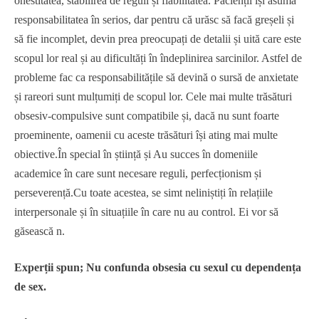
onestitatea, stabilirea de reguli și fiabilitatea. Pacienții își asumă
responsabilitatea în serios, dar pentru că urăsc să facă greșeli și
să fie incomplet, devin prea preocupați de detalii și uită care este
scopul lor real și au dificultăți în îndeplinirea sarcinilor. Astfel de
probleme fac ca responsabilitățile să devină o sursă de anxietate
și rareori sunt mulțumiți de scopul lor. Cele mai multe trăsături
obsesiv-compulsive sunt compatibile și, dacă nu sunt foarte
proeminente, oamenii cu aceste trăsături își ating mai multe
obiective.În special în știință și Au succes în domeniile
academice în care sunt necesare reguli, perfecționism și
perseverență.Cu toate acestea, se simt neliniștiți în relațiile
interpersonale și în situațiile în care nu au control. Ei vor să
găsească n.
Experții spun; Nu confunda obsesia cu sexul cu dependența
de sex.