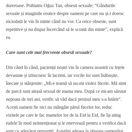
dureroase. Psihiatru Oğuz Tan, obsesii sexuale; “Gândurile
sexuale și imaginile erotice despre oameni pe care nu și-i doresc
niciodată le vin în minte când nu vor. Ca orice obsesie, sunt
repetitive și nu dispar încercând să le scoată din minte”, explică
ea.
Care sunt cele mai frecvente obsesii sexuale?
Din când în când, pacienții noștri vin în camera noastră cu fețele
devastate și izbucnesc în lacrimi, iar vocile lor sunt înăbușite,
înecate și stânjenite: „Mi-e teamă să nu-mi violez fiicele. Mă simt
de parcă sunt atrasă sexual de mama mea. După ce mi-am sărutat
nepoata de trei ani, verific să văd dacă penisul meu s-a întărit”.
Acești oameni fie nici nu mângâie părul fiicelor lor, reduc
vizitele pe care le fac mamelor lor de la Eid la Eid, fie își ating
rudele în mod neintenționat și le enervează pentru a verifica dacă
sunt cu adevărat pervertiți. Asistăm adesea la obsesia oamenilor