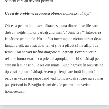
oameni care au devenit perverti.
Ce fel de probleme provoacă obsesia homosexualității?
Obsesia pentru homosexualitate este una dintre obsesiile care
distrug viețile multor bărbați „normali”. “Sunt gay?” Întrebarea
le pârjoșește mințile. Nu au fost interesați de niciun bărbat de-a
lungul vieții, au visat doar femei și le-a plăcut să fie alături de
femei. Dar se văd făcând dragoste cu bărbați. Pozările lor în
relațiile homosexuale cu prieteni apropiați, unchi și bărbați pe
care nu îi cunosc nu le ies din minte. Sunt îngroziți în locurile de
tip vestiar pentru bărbați. Avem pacienți care intră în panică de
parcă ar vedea un șarpe când văd homosexuali și care nu au mai
pus piciorul în Beyoğlu de ani de zile pentru a nu vedea
homosexuali.