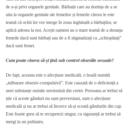
de a-și privi organele genitale. Bărbații care au dorința de a se
uita la organele genitale ale femeilor și femeile cărora le este
teamă că ochii lor vor merge în zona inghinală a bărbaților, se
aplică adesea la noi. Acești oameni au o mare teamă de a deranja
femeile dacă sunt bărbați sau de a fi stigmatizați ca „schiopătați”
dacă sunt femei.
Cum poate cineva să-și țină sub control obsesiile sexuale?
De fapt, aceasta este o afecțiune medicală, o boală numită
„tulburare obsesiv-compulsivă”. Este cauzată de o deficiență a
unei substanțe numite serotonină din creier. Persoana ar trebui să
știe că aceste gânduri nu sunt perversiuni, sunt o afecțiune
medicală și nu ar trebui să încerce să-și scoată gândurile din cap.
Este foarte greu să te recuperezi singur, cu siguranță ar trebui să
mergi la un psihiatru.