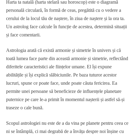
Harta ta natală (harta stelară sau horoscop) este o diagramă
personală circulară, în formă de ceas, pregătită cu o vedere a
cerului de la locul tău de naștere, în ziua de naștere și la ora ta.
Un astrolog face calcule în funcție de acestea, determină situații
și face comentarii.
Astrologia arată că există armonie și simetrie în univers și că
toată lumea face parte din această armonie și simetrie, reflectând
diferitele caracteristici ale ființelor umane. El își expune
abilitățile și își explică slăbiciunile. Pe baza tuturor acestor
lucruri, spune ce poate face, unde poate căuta fericirea. Ea
permite unei persoane să beneficieze de influențele planetare
puternice pe care le-a primit în momentul nașterii și astfel să-și
traseze o cale bună.
Scopul astrologiei nu este de a da vina pe planete pentru ceea ce
ni se întâmplă, ci mai degrabă de a învăța despre noi înșine cu