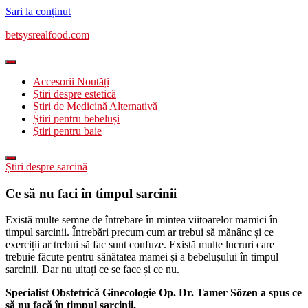
Sari la conținut
betsysrealfood.com
Accesorii Noutăți
Știri despre estetică
Știri de Medicină Alternativă
Știri pentru bebeluși
Știri pentru baie
Știri despre sarcină
Ce să nu faci în timpul sarcinii
Există multe semne de întrebare în mintea viitoarelor mamici în
timpul sarcinii. Întrebări precum cum ar trebui să mănânc și ce
exerciții ar trebui să fac sunt confuze. Există multe lucruri care
trebuie făcute pentru sănătatea mamei și a bebelușului în timpul
sarcinii. Dar nu uitați ce se face și ce nu.
Specialist Obstetrică Ginecologie Op. Dr. Tamer Sözen a spus ce
să nu facă în timpul sarcinii.