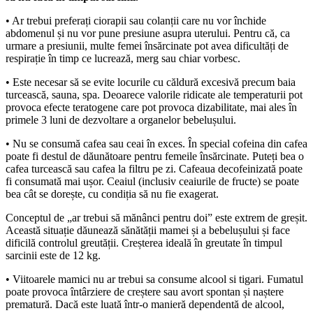
• Ar trebui preferați ciorapii sau colanții care nu vor închide
abdomenul și nu vor pune presiune asupra uterului. Pentru că, ca
urmare a presiunii, multe femei însărcinate pot avea dificultăți de
respirație în timp ce lucrează, merg sau chiar vorbesc.
• Este necesar să se evite locurile cu căldură excesivă precum baia
turcească, sauna, spa. Deoarece valorile ridicate ale temperaturii pot
provoca efecte teratogene care pot provoca dizabilitate, mai ales în
primele 3 luni de dezvoltare a organelor bebelușului.
• Nu se consumă cafea sau ceai în exces. În special cofeina din cafea
poate fi destul de dăunătoare pentru femeile însărcinate. Puteți bea o
cafea turcească sau cafea la filtru pe zi. Cafeaua decofeinizată poate
fi consumată mai ușor. Ceaiul (inclusiv ceaiurile de fructe) se poate
bea cât se dorește, cu condiția să nu fie exagerat.
Conceptul de „ar trebui să mănânci pentru doi” este extrem de greșit.
Această situație dăunează sănătății mamei și a bebelușului și face
dificilă controlul greutății. Creșterea ideală în greutate în timpul
sarcinii este de 12 kg.
• Viitoarele mamici nu ar trebui sa consume alcool si tigari. Fumatul
poate provoca întârziere de creștere sau avort spontan și naștere
prematură. Dacă este luată într-o manieră dependentă de alcool,