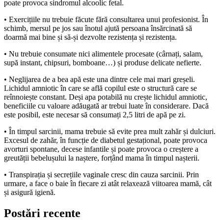
poate provoca sindromul alcoolic fetal.
• Exercițiile nu trebuie făcute fără consultarea unui profesionist. În
schimb, mersul pe jos sau înotul ajută persoana însărcinată să
doarmă mai bine și să-și dezvolte rezistența și rezistența.
• Nu trebuie consumate nici alimentele procesate (cârnați, salam,
supă instant, chipsuri, bomboane…) și produse delicate nefierte.
• Neglijarea de a bea apă este una dintre cele mai mari greșeli.
Lichidul amniotic în care se află copilul este o structură care se
reînnoiește constant. Deși apa potabilă nu crește lichidul amniotic,
beneficiile cu valoare adăugată ar trebui luate în considerare. Dacă
este posibil, este necesar să consumați 2,5 litri de apă pe zi.
• În timpul sarcinii, mama trebuie să evite prea mult zahăr și dulciuri.
Excesul de zahăr, în funcție de diabetul gestațional, poate provoca
avorturi spontane, decese infantile și poate provoca o creștere a
greutății bebelușului la naștere, forțând mama în timpul nașterii.
• Transpirația și secrețiile vaginale cresc din cauza sarcinii. Prin
urmare, a face o baie în fiecare zi atât relaxează viitoarea mamă, cât
și asigură igienă.
Postări recente