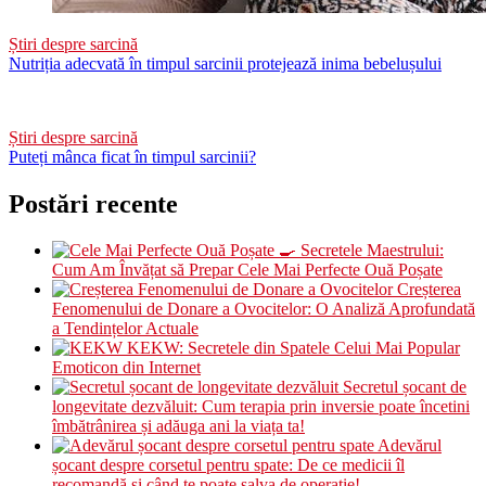
Știri despre sarcină
Nutriția adecvată în timpul sarcinii protejează inima bebelușului
Știri despre sarcină
Puteți mânca ficat în timpul sarcinii?
Postări recente
🍳 Secretele Maestrului:
Cum Am Învățat să Prepar Cele Mai Perfecte Ouă Poșate
Creșterea
Fenomenului de Donare a Ovocitelor: O Analiză Aprofundată
a Tendințelor Actuale
KEKW: Secretele din Spatele Celui Mai Popular
Emoticon din Internet
Secretul șocant de
longevitate dezvăluit: Cum terapia prin inversie poate încetini
îmbătrânirea și adăuga ani la viața ta!
Adevărul
șocant despre corsetul pentru spate: De ce medicii îl
recomandă și când te poate salva de operație!