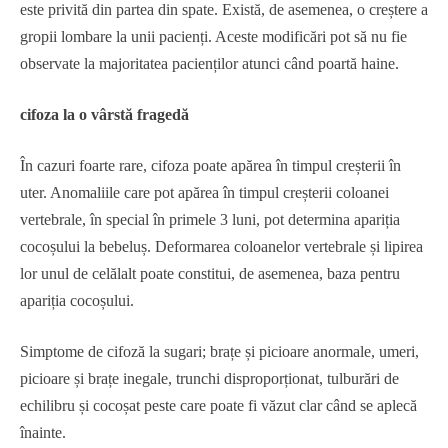
este privită din partea din spate. Există, de asemenea, o creștere a
gropii lombare la unii pacienți. Aceste modificări pot să nu fie
observate la majoritatea pacienților atunci când poartă haine.
cifoza la o vârstă fragedă
În cazuri foarte rare, cifoza poate apărea în timpul creșterii în
uter. Anomaliile care pot apărea în timpul creșterii coloanei
vertebrale, în special în primele 3 luni, pot determina apariția
cocoșului la bebeluș. Deformarea coloanelor vertebrale și lipirea
lor unul de celălalt poate constitui, de asemenea, baza pentru
apariția cocoșului.
Simptome de cifoză la sugari; brațe și picioare anormale, umeri,
picioare și brațe inegale, trunchi disproporționat, tulburări de
echilibru și cocoșat peste care poate fi văzut clar când se aplecă
înainte.