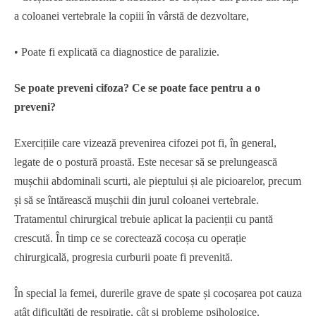
a coloanei vertebrale la copiii în vârstă de dezvoltare,
• Poate fi explicată ca diagnostice de paralizie.
Se poate preveni cifoza? Ce se poate face pentru a o
preveni?
Exercițiile care vizează prevenirea cifozei pot fi, în general,
legate de o postură proastă. Este necesar să se prelungească
mușchii abdominali scurti, ale pieptului și ale picioarelor, precum
și să se întărească mușchii din jurul coloanei vertebrale.
Tratamentul chirurgical trebuie aplicat la pacienții cu pantă
crescută. În timp ce se corectează cocoșa cu operație
chirurgicală, progresia curburii poate fi prevenită.
În special la femei, durerile grave de spate și cocoșarea pot cauza
atât dificultăți de respirație, cât și probleme psihologice.