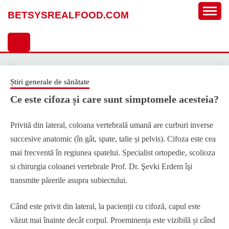
Sari
BETSYSREALFOOD.COM
la
conținut
Știri generale de sănătate
Ce este cifoza și care sunt simptomele acesteia?
Privită din lateral, coloana vertebrală umană are curburi inverse
succesive anatomic (în gât, spate, talie și pelvis). Cifoza este cea
mai frecventă în regiunea spatelui. Specialist ortopedie, scolioza
si chirurgia coloanei vertebrale Prof. Dr. Şevki Erdem îşi
transmite părerile asupra subiectului.
Când este privit din lateral, la pacienții cu cifoză, capul este
văzut mai înainte decât corpul. Proeminența este vizibilă și când