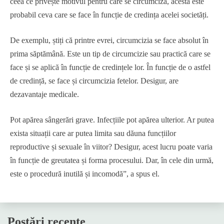
ceea ce privește motivul pentru care se circumciză, acesta este
probabil ceva care se face în funcție de credința acelei societăți.
De exemplu, știți că printre evrei, circumcizia se face absolut în
prima săptămână. Este un tip de circumcizie sau practică care se
face și se aplică în funcție de credințele lor. În funcție de o astfel
de credință, se face și circumcizia fetelor. Desigur, are
dezavantaje medicale.
Pot apărea sângerări grave. Infecțiile pot apărea ulterior. Ar putea
exista situații care ar putea limita sau dăuna funcțiilor
reproductive și sexuale în viitor? Desigur, acest lucru poate varia
în funcție de greutatea și forma procesului. Dar, în cele din urmă,
este o procedură inutilă și incomodă”, a spus el.
Postări recente