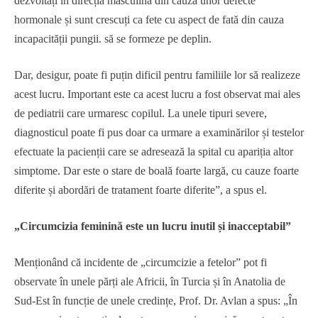
dezvoltați în direcția masculină din cauza unor defecte
hormonale și sunt crescuți ca fete cu aspect de fată din cauza
incapacității pungii. să se formeze pe deplin.
Dar, desigur, poate fi puțin dificil pentru familiile lor să realizeze
acest lucru. Important este ca acest lucru a fost observat mai ales
de pediatrii care urmaresc copilul. La unele tipuri severe,
diagnosticul poate fi pus doar ca urmare a examinărilor și testelor
efectuate la pacienții care se adresează la spital cu apariția altor
simptome. Dar este o stare de boală foarte largă, cu cauze foarte
diferite și abordări de tratament foarte diferite”, a spus el.
„Circumcizia feminină este un lucru inutil și inacceptabil”
Menționând că incidente de „circumcizie a fetelor” pot fi
observate în unele părți ale Africii, în Turcia și în Anatolia de
Sud-Est în funcție de unele credințe, Prof. Dr. Avlan a spus: „În