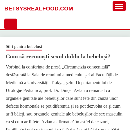
Sari
BETSYSREALFOOD.COM
la
conținut
Știri pentru bebeluși
Cum să recunoști sexul dublu la bebeluși?
Vorbind la conferința de presă „Circumcizia congenitală”
desfășurată la Sala de reuniuni a medicului șef al Facultății de
Medicină a Universității Trakya, șeful Departamentului de
Urologie Pediatrică, prof. Dr. Dinçer Avlan a remarcat că
organele genitale ale bebelușilor care sunt fete din cauza unor
defecte hormonale se pot diferenția și se pot dezvolta ca și cum
ar fi băieți, sau organele genitale ale bebelușilor de sex masculin
ca și cum ar fi fete. Avlan a afirmat că în astfel de cazuri,
familiile își pot crește copiii ca fată dacă sunt băiat sau ca băiat