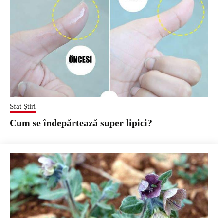
Sfat Știri
Cum se îndepărtează super lipici?